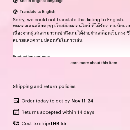
See in original language
Translate to English
Sorry, we could not translate this listing to English.
ทดลองเล่นสล็อต pg เว็บสล็อตออนไลน์ ที่ได้รับความนิยมอ
เนื่องจากผู้เล่นสามารถเข้าถึงเกมได้ง่ายผ่านสล็อตเว็บตรง 
สบายและความปลอดภัยในการเล่น
Production partners
Learn more about this item
ทดลองเล่นสล็อต pg makes this item with help from
Paperworks, The Netherlands
View all
Shipping and return policies
Order today to get by
Nov 11-24
Returns accepted
within 14 days
Cost to ship:
THB
55