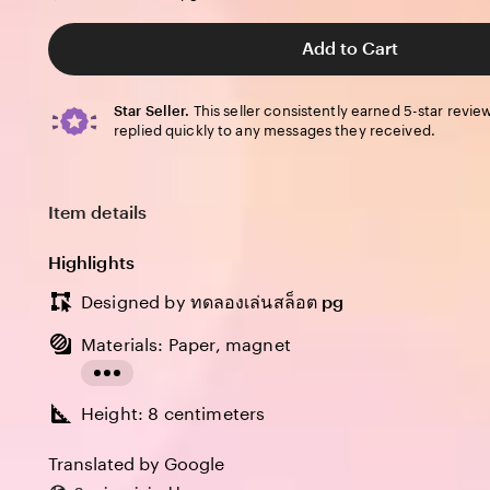
5
stars
Add to Cart
Star Seller.
This seller consistently earned 5-star revie
replied quickly to any messages they received.
Item details
Highlights
Designed by
ทดลองเล่นสล็อต pg
Materials: Paper, magnet
Read
Height: 8 centimeters
the
full
Translated by Google
description