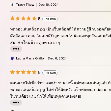
i
Tracy Thew
Dec 16, 2024
s
5
t
5
This item
out
i
of
ทดลองเล่นสล็อต pg เป็นเว็บสล็อตที่ให้ความรู้สึกปลอดภัยแล
5
n
stars
มือถือและคอม ไม่เคยมีปัญหาเลย โบนัสแจกทุกวัน แถมยัง
g
สมาชิกใหม่ด้วย คุ้มค่ามาก ๆ
r
e
L
v
i
Laura Maria Grillo
Dec 6, 2024
i
s
e
5
t
5
This item
out
w
i
of
ตอนแรกไม่เชื่อว่าจะแตกง่ายขนาดนี้ แต่พอลองเล่นดูแล้วต
5
b
n
stars
ทดลองเล่นสล็อต pg ไม่ทำให้ผิดหวัง แจ็กพอตออกบ่อยมาก 
y
g
ในวันเดียว แนะนำให้เพื่อนทุกคนลองเลย!
T
r
r
e
L