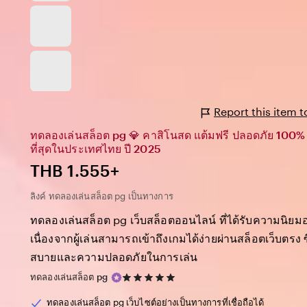
Report this item 
ทดลองเล่นสล็อต pg 💎 คาสิโนสด แต้มฟรี ปลอดภัย 100% เ
ที่สุดในประเทศไทย ปี 2025
Price:
THB 1.555+
ลิงค์ ทดลองเล่นสล็อต pg เป็นทางการ
ทดลองเล่นสล็อต pg เว็บสล็อตออนไลน์ ที่ได้รับความนิยมอ
เนื่องจากผู้เล่นสามารถเข้าถึงเกมได้ง่ายผ่านสล็อตเว็บตรง
สบายและความปลอดภัยในการเล่น
5
ทดลองเล่นสล็อต pg
out
of
ทดลองเล่นสล็อต pg เว็บไซต์อย่างเป็นทางการที่เชื่อถือได้