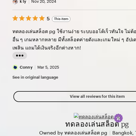
a
v
i
k ly
Nov 20, 2024
c
i
s
y
e
5
t
5
This item
out
T
w
i
of
ทดลองเล่นสล็อต pg ใช้งานง่าย ระบบออโต้เร็วทันใจ ไม่ต
5
h
b
n
stars
อื่น ๆ เกมหลากหลาย มีทั้งสล็อตค่ายดังและเกมใหม่ ๆ อัป
e
y
g
เพลิน แถมได้เงินจริงอีกต่างหาก!
w
L
r
a
e
L
u
v
i
Conny
Mar 5, 2025
r
i
s
See in original language
a
e
t
M
w
i
View all reviews for this item
a
b
n
r
y
g
i
k
r
ทดลองเล่นสล็อต pg
a
l
e
G
y
Owned by ทดลองเล่นสล็อต pg
|
Bangkok, 
v