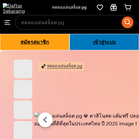
ทดลอง
ทดลองเล่นสล็อต pg
Skip
เล่น
to
Search
Browse
สล็อต
ontent
for
pg
items
or
สมัครสมาชิก
เข้าสู่ระบบ
shops
ทดลองเล่นสล็อต pg