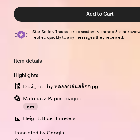
5
stars
Add to Cart
Star Seller.
This seller consistently earned 5-star revie
replied quickly to any messages they received.
Item details
Highlights
Designed by
ทดลองเล่นสล็อต pg
Materials: Paper, magnet
Read
Height: 8 centimeters
the
full
Translated by Google
description