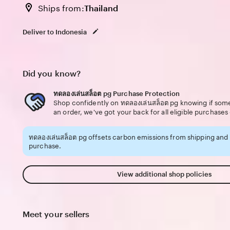
Ships from:
Thailand
Deliver to Indonesia
Did you know?
ทดลองเล่นสล็อต pg Purchase Protection
Shop confidently on ทดลองเล่นสล็อต pg knowing if som
an order, we've got your back for all eligible purchase
ทดลองเล่นสล็อต pg offsets carbon emissions from shipping and
purchase.
View additional shop policies
Meet your sellers