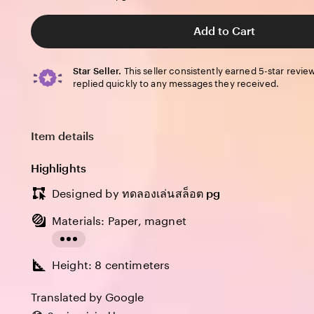
5
stars
Add to Cart
Star Seller.
This seller consistently earned 5-star revie
replied quickly to any messages they received.
Item details
Highlights
Designed by
ทดลองเล่นสล็อต pg
Materials: Paper, magnet
Read
Height: 8 centimeters
the
full
Translated by Google
description