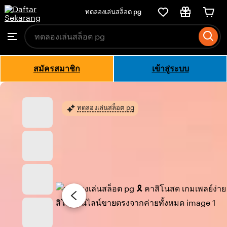
ทดลอง
ทดลองเล่นสล็อต pg
Skip
เล่น
to
Search
Browse
สล็อต
ontent
for
pg
items
or
สมัครสมาชิก
เข้าสู่ระบบ
shops
ทดลองเล่นสล็อต pg