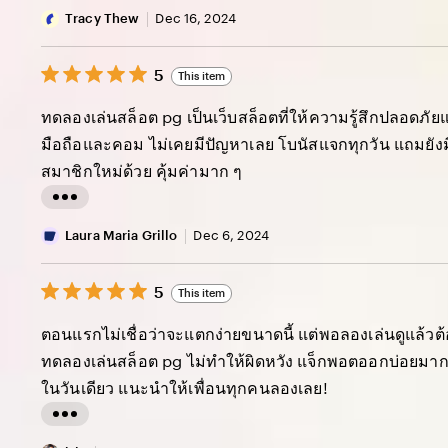
i
Tracy Thew
Dec 16, 2024
s
5
t
5
This item
out
i
of
ทดลองเล่นสล็อต pg เป็นเว็บสล็อตที่ให้ความรู้สึกปลอดภัยแล
5
n
stars
มือถือและคอม ไม่เคยมีปัญหาเลย โบนัสแจกทุกวัน แถมยัง
g
สมาชิกใหม่ด้วย คุ้มค่ามาก ๆ
r
e
L
v
i
Laura Maria Grillo
Dec 6, 2024
i
s
e
5
t
5
This item
out
w
i
of
ตอนแรกไม่เชื่อว่าจะแตกง่ายขนาดนี้ แต่พอลองเล่นดูแล้วต
5
b
n
stars
ทดลองเล่นสล็อต pg ไม่ทำให้ผิดหวัง แจ็กพอตออกบ่อยมาก 
y
g
ในวันเดียว แนะนำให้เพื่อนทุกคนลองเลย!
T
r
r
e
L