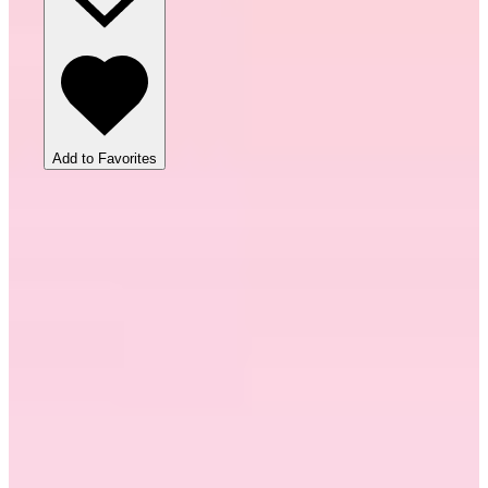
Add to Favorites