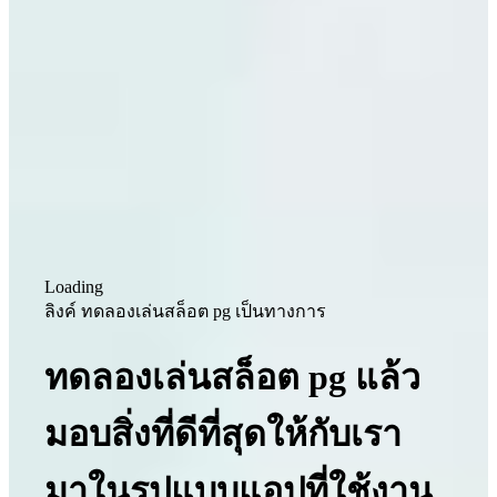
Loading
ลิงค์ ทดลองเล่นสล็อต pg เป็นทางการ
ทดลองเล่นสล็อต pg แล้ว
มอบสิ่งที่ดีที่สุดให้กับเรา
มาในรูปแบบแอปที่ใช้งาน