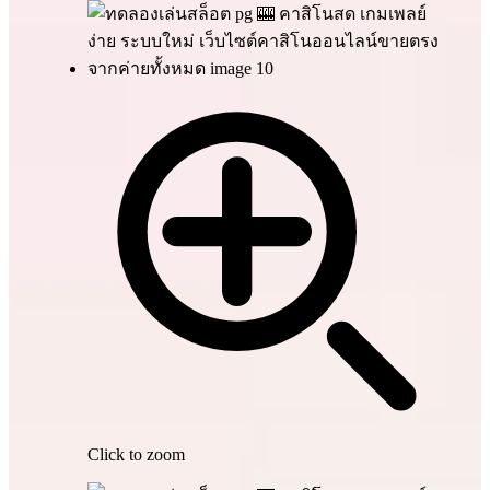
Click to zoom