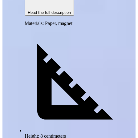
Read the full description
Materials: Paper, magnet
Height: 8 centimeters