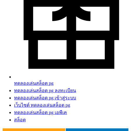
ทดลองเล่นสล็อต pg
ทดลองเล่นสล็อต pg ลงทะเบียน
ทดลองเล่นสล็อต pg เข้าสู่ระบบ
เว็บไซต์ ทดลองเล่นสล็อต pg
ทดลองเล่นสล็อต pg เอพีเค
สล็อต