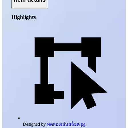
Highlights
Designed by
ทดลองเล่นสล็อต pg