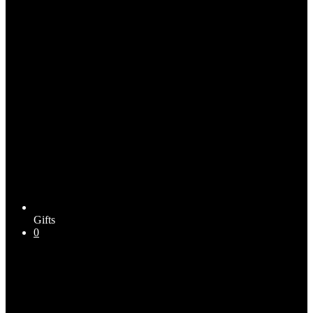
Gifts
0