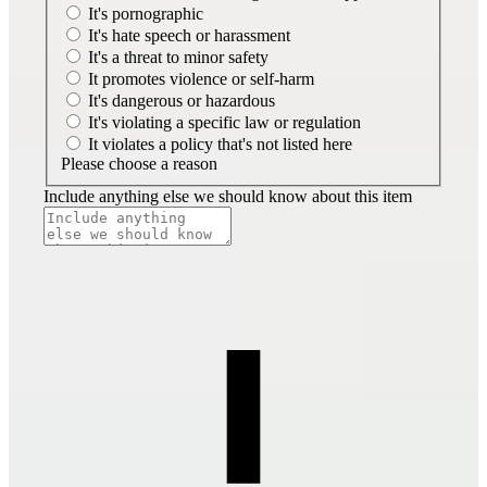
It's pornographic
It's hate speech or harassment
It's a threat to minor safety
It promotes violence or self-harm
It's dangerous or hazardous
It's violating a specific law or regulation
It violates a policy that's not listed here
Please choose a reason
Include anything else we should know about this item