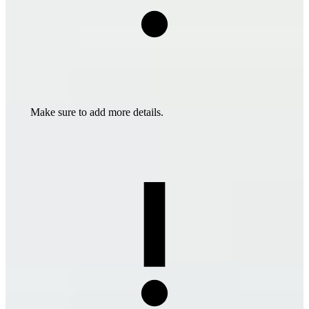
Make sure to add more details.