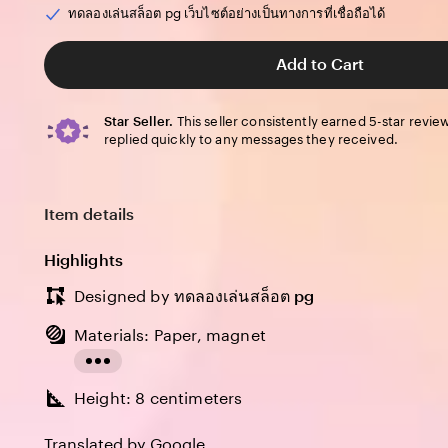
of
ทดลองเล่นสล็อต pg เว็บไซต์อย่างเป็นทางการที่เชื่อถือได้
5
stars
Add to Cart
Star Seller.
This seller consistently earned 5-star revie
replied quickly to any messages they received.
Item details
Highlights
Designed by
ทดลองเล่นสล็อต pg
Materials: Paper, magnet
Read
Height: 8 centimeters
the
full
Translated by Google