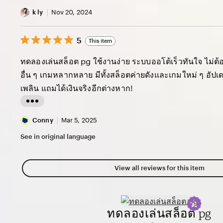
a
v
i
k ly
Nov 20, 2024
c
i
s
y
e
5
t
5
This item
out
T
w
i
of
ทดลองเล่นสล็อต pg ใช้งานง่าย ระบบออโต้เร็วทันใจ ไม่ต
5
h
b
n
stars
อื่น ๆ เกมหลากหลาย มีทั้งสล็อตค่ายดังและเกมใหม่ ๆ อัป
e
y
g
เพลิน แถมได้เงินจริงอีกต่างหาก!
w
L
r
a
e
L
u
v
i
Conny
Mar 5, 2025
r
i
s
See in original language
a
e
t
M
w
i
View all reviews for this item
a
b
n
r
y
g
i
k
r
ทดลองเล่นสล็อต pg
a
l
e