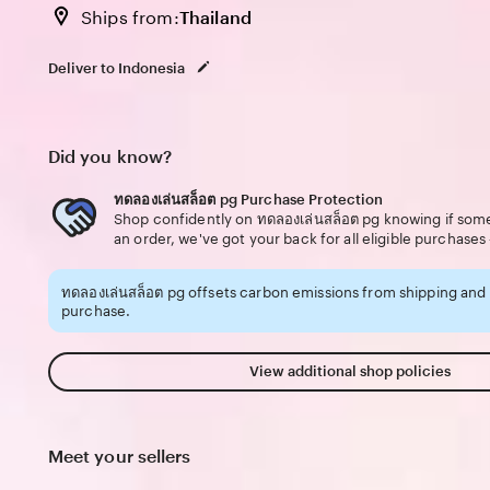
Ships from:
Thailand
Deliver to Indonesia
Did you know?
ทดลองเล่นสล็อต pg Purchase Protection
Shop confidently on ทดลองเล่นสล็อต pg knowing if som
an order, we've got your back for all eligible purchase
ทดลองเล่นสล็อต pg offsets carbon emissions from shipping and
purchase.
View additional shop policies
Meet your sellers