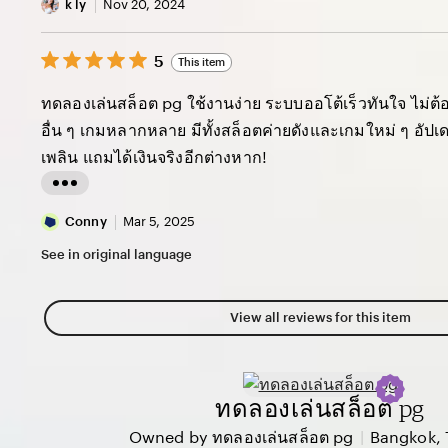
a
v
i
k ly
Nov 20, 2024
c
i
s
y
e
5
t
5
This item
out
T
w
i
of
ทดลองเล่นสล็อต pg ใช้งานง่าย ระบบออโต้เร็วทันใจ ไม่ต
5
h
b
n
stars
อื่น ๆ เกมหลากหลาย มีทั้งสล็อตค่ายดังและเกมใหม่ ๆ อัป
e
y
g
เพลิน แถมได้เงินจริงอีกต่างหาก!
w
L
r
a
e
L
u
v
i
Conny
Mar 5, 2025
r
i
s
See in original language
a
e
t
M
w
i
View all reviews for this item
a
b
n
r
y
g
i
k
r
ทดลองเล่นสล็อต pg
a
l
e
G
y
Owned by ทดลองเล่นสล็อต pg
|
Bangkok, 
v