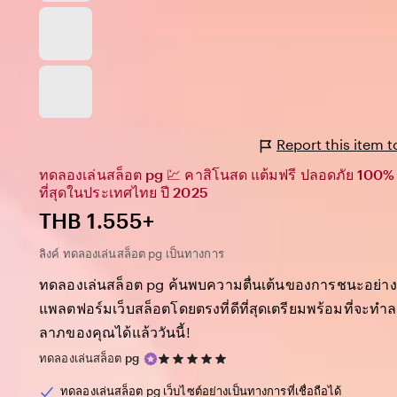
Report this item 
ทดลองเล่นสล็อต pg 💹 คาสิโนสด แต้มฟรี ปลอดภัย 100% เ
ที่สุดในประเทศไทย ปี 2025
Price:
THB 1.555+
ลิงค์ ทดลองเล่นสล็อต pg เป็นทางการ
ทดลองเล่นสล็อต pg ค้นพบความตื่นเต้นของการชนะอย่างง
แพลตฟอร์มเว็บสล็อตโดยตรงที่ดีที่สุดเตรียมพร้อมที่จะทำ
ลาภของคุณได้แล้ววันนี้!
5
ทดลองเล่นสล็อต pg
out
of
ทดลองเล่นสล็อต pg เว็บไซต์อย่างเป็นทางการที่เชื่อถือได้