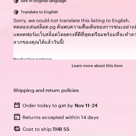
See in original language
Translate to English
Sorry, we could not translate this listing to English.
ทดลองเล่นสล็อต pg ค้นพบความตื่นเต้นของการชนะอย่างง่
แพลตฟอร์มเว็บสล็อตโดยตรงที่ดีที่สุดเตรียมพร้อมที่จะทำล
ลาภของคุณได้แล้ววันนี้!
Production partners
Learn more about this item
ทดลองเล่นสล็อต pg makes this item with help from
Paperworks, The Netherlands
View all
Shipping and return policies
Order today to get by
Nov 11-24
Returns accepted
within 14 days
Cost to ship:
THB
55