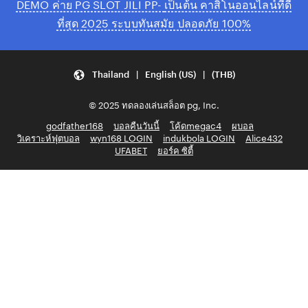
DEMO ค่าย PG SLOT JILI PP- เป็นต้น คาสิโนออนไลน์ที่ดี
ที่สุด 2025 ระบบทันสมัย ปลอดภัย 100%
Thailand | English (US) | (THB)
© 2025 ทดลองเล่นสล็อต pg, Inc.
godfather168
บอลคืนวันนี้
โค้ดmegac4
ผบอล
วิเคราะห์ฟุตบอล
wyn168 LOGIN
indukbola LOGIN
Alice432
UFABET
ยอร์ค ซิตี้