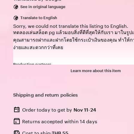
description
See in original language
Translate to English
Sorry, we could not translate this listing to English.
ทดลองเล่นสล็อต pg แล้วมอบสิ่งที่ดีที่สุดให้กับเรา มาในรู
คุณสามารถฝากและฝากโดยใช้กระเป๋าเงินของคุณ ทำให้ก
ง่ายและสะดวกกว่าที่เคย
Production partners
Learn more about this item
ทดลองเล่นสล็อต pg makes this item with help from
Paperworks, The Netherlands
View all
Shipping and return policies
Order today to get by
Nov 11-24
Returns accepted
within 14 days
Cost to ship:
THB
55