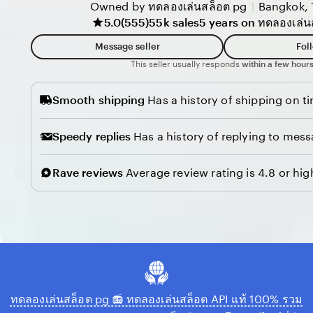
G
y
Owned by ทดลองเล่นสล็อต pg
|
Bangkok, 
v
5.0
(555)
55k sales
5 years on ทดลองเล่น
r
i
i
e
Message seller
Fol
l
w
This seller usually responds
within a few hours
l
b
o
Smooth shipping
Has a history of shipping on t
y
C
Speedy replies
Has a history of replying to mess
o
n
Rave reviews
Average review rating is 4.8 or hig
n
y
ทดลองเล่นสล็อต pg 📻 ทดลองเล่นสล็อต API แท้ 100% รวม