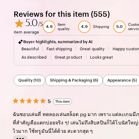
Reviews for this item (555)
5.0
/5
Item
Custo
4.9
4.9
5.0
Shipping
quality
servi
item average
Buyer highlights, summarized by AI
Beautiful
Fast shipping
Great quality
Happy custo
As described
Great product
Looks great
Filter
Quality (10)
Shipping & Packaging (6)
Appearance (5)
by
category
5
5
This item
out
of
ฉันชอบเล่นที่ ทดลองเล่นสล็อต pg มาก เพราะแต่ละเกมมี
5
stars
ที่สำคัญคือแตกบ่อยจริง ๆ! เล่นไม่ถึงสิบสปินก็ได้โบนัสให
ไวมาก ใช้ทรูมันนี่ได้ด้วย สะดวกสุด ๆ