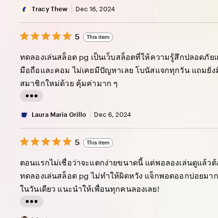
i
Tracy Thew
Dec 16, 2024
s
5
t
5
This item
out
i
of
ทดลองเล่นสล็อต pg เป็นเว็บสล็อตที่ให้ความรู้สึกปลอดภัยแล
5
n
stars
มือถือและคอม ไม่เคยมีปัญหาเลย โบนัสแจกทุกวัน แถมยัง
g
สมาชิกใหม่ด้วย คุ้มค่ามาก ๆ
r
e
L
v
i
Laura Maria Grillo
Dec 6, 2024
i
s
e
5
t
5
This item
out
w
i
of
ตอนแรกไม่เชื่อว่าจะแตกง่ายขนาดนี้ แต่พอลองเล่นดูแล้วต
5
b
n
stars
ทดลองเล่นสล็อต pg ไม่ทำให้ผิดหวัง แจ็กพอตออกบ่อยมาก 
y
g
ในวันเดียว แนะนำให้เพื่อนทุกคนลองเลย!
T
r
r
e
L