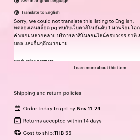
See in original language
Translate to English
Sorry, we could not translate this listing to English.
ทดลองเล่นสล็อต pg พบกับเว็บคาสิโนอันดับ 1 มาพร้อมโอ
ค่ายเกมหลากหลาย บริการคาสิโนออนไลน์ครบวงจร อาทิ ส
บอล และอื่นๆอีกมากมาย
Production partners
Learn more about this item
ทดลองเล่นสล็อต pg makes this item with help from
Paperworks, The Netherlands
View all
Shipping and return policies
Order today to get by
Nov 11-24
Returns accepted
within 14 days
Cost to ship:
THB
55