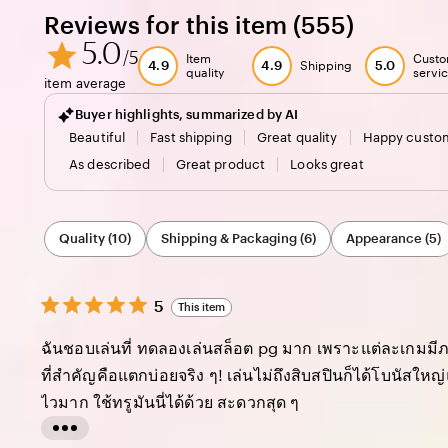
Reviews for this item (555)
5.0
/5
Item
Custo
4.9
4.9
5.0
Shipping
quality
servi
item average
Buyer highlights, summarized by AI
Beautiful
Fast shipping
Great quality
Happy custo
As described
Great product
Looks great
Filter
Quality (10)
Shipping & Packaging (6)
Appearance (5)
by
category
5
5
This item
out
of
ฉันชอบเล่นที่ ทดลองเล่นสล็อต pg มาก เพราะแต่ละเกมมี
5
stars
ที่สำคัญคือแตกบ่อยจริง ๆ! เล่นไม่ถึงสิบสปินก็ได้โบนัสให
ไวมาก ใช้ทรูมันนี่ได้ด้วย สะดวกสุด ๆ
L