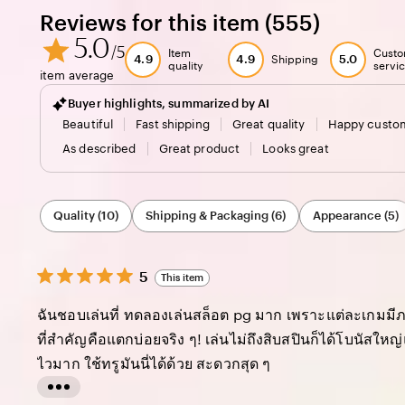
Reviews for this item (555)
5.0
/5
Item
Custo
4.9
4.9
5.0
Shipping
quality
servi
item average
Buyer highlights, summarized by AI
Beautiful
Fast shipping
Great quality
Happy custo
As described
Great product
Looks great
Filter
Quality (10)
Shipping & Packaging (6)
Appearance (5)
by
category
5
5
This item
out
of
ฉันชอบเล่นที่ ทดลองเล่นสล็อต pg มาก เพราะแต่ละเกมมี
5
stars
ที่สำคัญคือแตกบ่อยจริง ๆ! เล่นไม่ถึงสิบสปินก็ได้โบนัสให
ไวมาก ใช้ทรูมันนี่ได้ด้วย สะดวกสุด ๆ
L