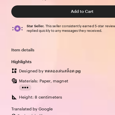
5
stars
Add to Cart
Star Seller.
This seller consistently earned 5-star revie
replied quickly to any messages they received.
Item details
Highlights
Designed by
ทดลองเล่นสล็อต pg
Materials: Paper, magnet
Read
Height: 8 centimeters
the
full
Translated by Google
description