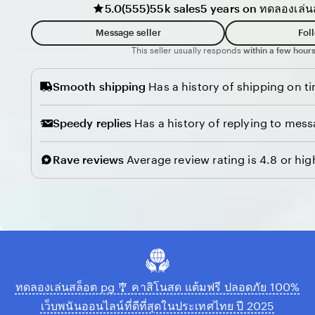
5.0
(555)
55k sales
5 years on ทดลองเล่น
r
i
i
e
Message seller
Fol
l
w
This seller usually responds
within a few hours
l
b
o
Smooth shipping
Has a history of shipping on t
y
C
Speedy replies
Has a history of replying to mess
o
n
Rave reviews
Average review rating is 4.8 or hig
n
y
ทดลองเล่นสล็อต pg 🎐 คาสิโนสด แต้มฟรี ปลอดภัย 100%
เว็บพนันออนไลน์ที่ดีที่สุดในประเทศไทย ปี 2025