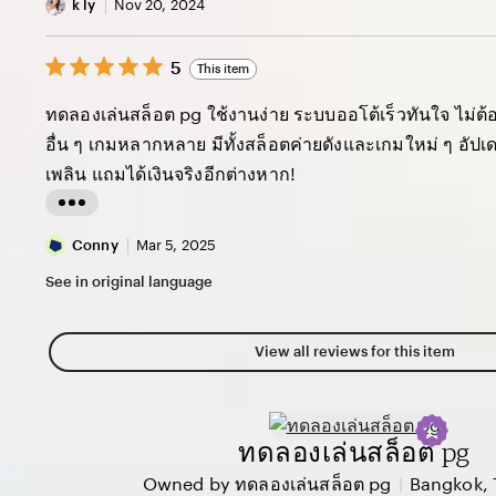
a
v
i
k ly
Nov 20, 2024
c
i
s
y
e
5
t
5
This item
out
T
w
i
of
ทดลองเล่นสล็อต pg ใช้งานง่าย ระบบออโต้เร็วทันใจ ไม่ต
5
h
b
n
stars
อื่น ๆ เกมหลากหลาย มีทั้งสล็อตค่ายดังและเกมใหม่ ๆ อัป
e
y
g
เพลิน แถมได้เงินจริงอีกต่างหาก!
w
L
r
a
e
L
u
v
i
Conny
Mar 5, 2025
r
i
s
See in original language
a
e
t
M
w
i
View all reviews for this item
a
b
n
r
y
g
i
k
r
ทดลองเล่นสล็อต pg
a
l
e
G
y
Owned by ทดลองเล่นสล็อต pg
|
Bangkok, 
v