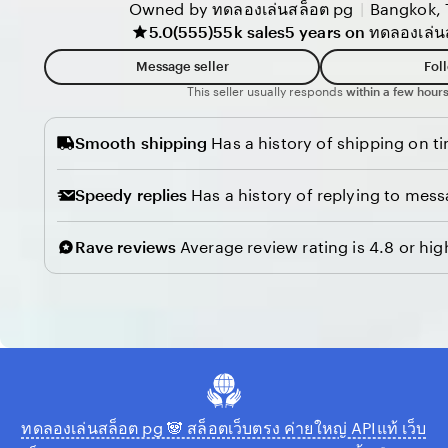
G
y
Owned by ทดลองเล่นสล็อต pg
|
Bangkok, 
v
5.0
(555)
55k sales
5 years on ทดลองเล่น
r
i
i
e
Message seller
Fol
l
w
This seller usually responds
within a few hours
l
b
o
Smooth shipping
Has a history of shipping on t
y
C
Speedy replies
Has a history of replying to mess
o
n
Rave reviews
Average review rating is 4.8 or hig
n
y
ทดลองเล่นสล็อต pg 🐼 สล็อตเว็บตรง ค่ายใหญ่ APIแท้ เว็บ