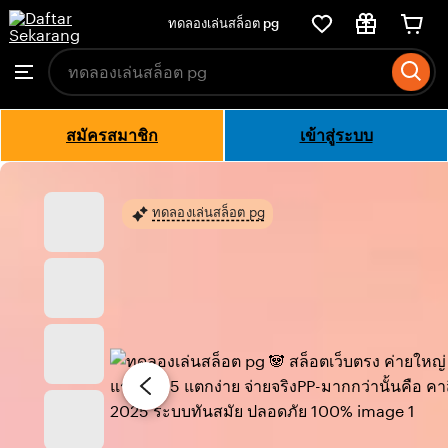
ทดลอง
ทดลองเล่นสล็อต pg
Skip
เล่น
to
Search
Browse
สล็อต
ontent
for
pg
items
or
สมัครสมาชิก
เข้าสู่ระบบ
shops
ทดลองเล่นสล็อต pg