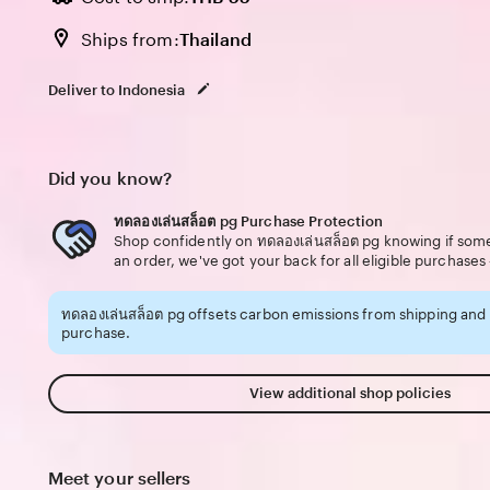
Ships from:
Thailand
Deliver to Indonesia
Did you know?
ทดลองเล่นสล็อต pg Purchase Protection
Shop confidently on ทดลองเล่นสล็อต pg knowing if som
an order, we've got your back for all eligible purchase
ทดลองเล่นสล็อต pg offsets carbon emissions from shipping and
purchase.
View additional shop policies
Meet your sellers