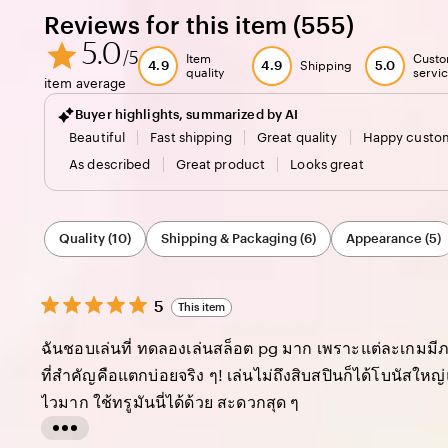
Reviews for this item (555)
5.0
/5
Item
Custo
4.9
4.9
5.0
Shipping
quality
servi
item average
Buyer highlights, summarized by AI
Beautiful
Fast shipping
Great quality
Happy custo
As described
Great product
Looks great
Filter
Quality (10)
Shipping & Packaging (6)
Appearance (5)
by
category
5
5
This item
out
of
ฉันชอบเล่นที่ ทดลองเล่นสล็อต pg มาก เพราะแต่ละเกมมี
5
stars
ที่สำคัญคือแตกบ่อยจริง ๆ! เล่นไม่ถึงสิบสปินก็ได้โบนัสให
ไวมาก ใช้ทรูมันนี่ได้ด้วย สะดวกสุด ๆ
L