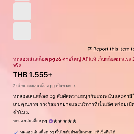
Report this item 
ทดลองเล่นสล็อต pg 🤼 ค่ายใหญ่ APIแท้ เว็บสล็อตมาแรง 
จริง
Price:
THB 1.555+
ลิงค์ ทดลองเล่นสล็อต pg เป็นทางการ
ทดลองเล่นสล็อต pg สัมผัสความสนุกกับเกมพนันและคาสิโน
เกมคุณภาพ รางวัลมากมายและบริการที่เป็นเลิศ พร้อมเปิ
ชั่วโมง.
5
ทดลองเล่นสล็อต pg
out
of
ทดลองเล่นสล็อต pg เว็บไซต์อย่างเป็นทางการที่เชื่อถือได้