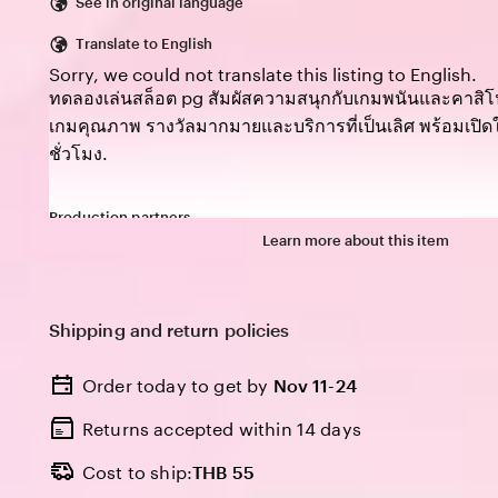
See in original language
Translate to English
Sorry, we could not translate this listing to English.
ทดลองเล่นสล็อต pg สัมผัสความสนุกกับเกมพนันและคาสิโนอ
เกมคุณภาพ รางวัลมากมายและบริการที่เป็นเลิศ พร้อมเปิด
ชั่วโมง.
Production partners
Learn more about this item
ทดลองเล่นสล็อต pg makes this item with help from
Paperworks, The Netherlands
View all
Shipping and return policies
Order today to get by
Nov 11-24
Returns accepted
within 14 days
Cost to ship:
THB
55