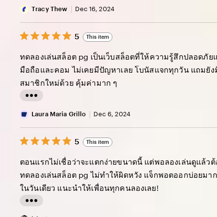
i
Tracy Thew
Dec 16, 2024
s
5
t
5
This item
out
i
of
ทดลองเล่นสล็อต pg เป็นเว็บสล็อตที่ให้ความรู้สึกปลอดภัยแล
5
n
stars
มือถือและคอม ไม่เคยมีปัญหาเลย โบนัสแจกทุกวัน แถมยัง
g
สมาชิกใหม่ด้วย คุ้มค่ามาก ๆ
r
e
L
v
i
Laura Maria Grillo
Dec 6, 2024
i
s
e
5
t
5
This item
out
w
i
of
ตอนแรกไม่เชื่อว่าจะแตกง่ายขนาดนี้ แต่พอลองเล่นดูแล้วต
5
b
n
stars
ทดลองเล่นสล็อต pg ไม่ทำให้ผิดหวัง แจ็กพอตออกบ่อยมาก 
y
g
ในวันเดียว แนะนำให้เพื่อนทุกคนลองเลย!
T
r
r
e
L