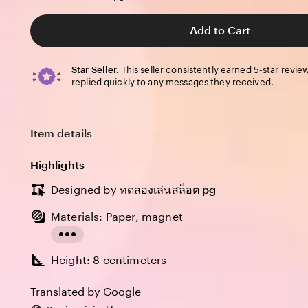
5
stars
Add to Cart
Star Seller.
This seller consistently earned 5-star revie
replied quickly to any messages they received.
Item details
Highlights
Designed by
ทดลองเล่นสล็อต pg
Materials: Paper, magnet
Read
Height: 8 centimeters
the
full
Translated by Google
description