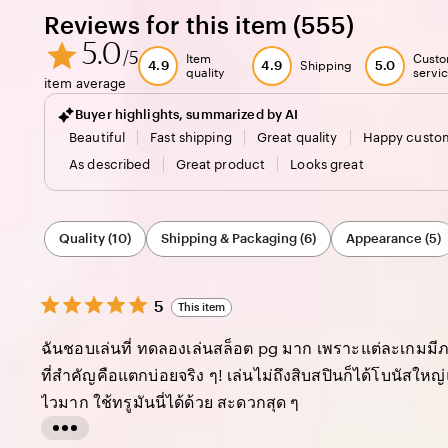
Reviews for this item (555)
5.0
/5
Item
Custo
4.9
4.9
5.0
Shipping
quality
servi
item average
Buyer highlights, summarized by AI
Beautiful
Fast shipping
Great quality
Happy custo
As described
Great product
Looks great
Filter
Quality (10)
Shipping & Packaging (6)
Appearance (5)
by
category
5
5
This item
out
of
ฉันชอบเล่นที่ ทดลองเล่นสล็อต pg มาก เพราะแต่ละเกมมี
5
stars
ที่สำคัญคือแตกบ่อยจริง ๆ! เล่นไม่ถึงสิบสปินก็ได้โบนัสให
ไวมาก ใช้ทรูมันนี่ได้ด้วย สะดวกสุด ๆ
L