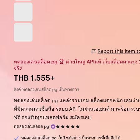
Report this item 
ทดลองเล่นสล็อต pg 🏆 ค่ายใหญ่ APIแท้ เว็บสล็อตมาแรง 
จริง
Price:
THB 1.555+
ลิงค์ ทดลองเล่นสล็อต pg เป็นทางการ
ทดลองเล่นสล็อต pg แหล่งรวมเกม สล็อตแตกหนัก เล่นง่าย ไ
ที่มีความน่าเชื่อถือ ระบบ API ไม่ผ่านเอเย่นต์ มาพร้อมร
ฟรี รองรับทุกแพลตฟอร์ม สมัครเลย
5
ทดลองเล่นสล็อต pg
out
of
ทดลองเล่นสล็อต pg เว็บไซต์อย่างเป็นทางการที่เชื่อถือได้