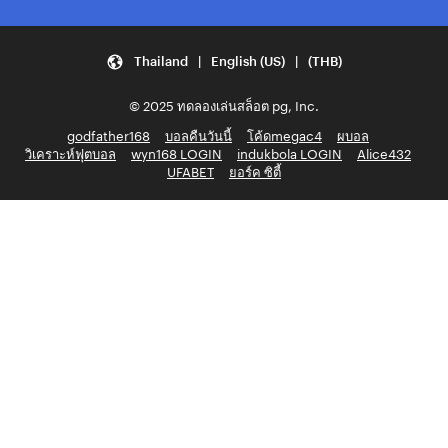
Thailand | English (US) | (THB)
© 2025 ทดลองเล่นสล็อต pg, Inc.
godfather168
บอลคืนวันนี้
โค้ดmegac4
ผบอล
วิเคราะห์ฟุตบอล
wyn168 LOGIN
indukbola LOGIN
Alice432
UFABET
ยอร์ค ซิตี้