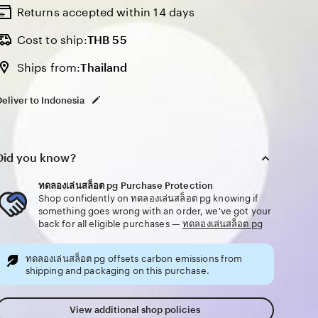
Returns accepted
within 14 days
Cost to ship:
THB
55
Ships from:
Thailand
eliver to Indonesia
Did you know?
ทดลองเล่นสล็อต pg Purchase Protection
Shop confidently on ทดลองเล่นสล็อต pg knowing if
something goes wrong with an order, we've got your
back for all eligible purchases —
ทดลองเล่นสล็อต pg
ทดลองเล่นสล็อต pg offsets carbon emissions from
shipping and packaging on this purchase.
View additional shop policies