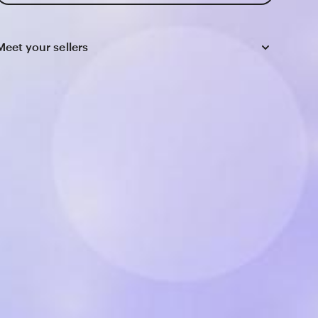
Meet your sellers