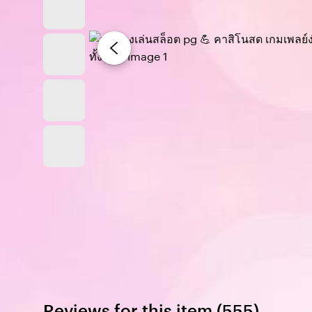
Reviews for this item (555)