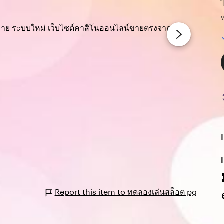
ไ
Report this item to ทดลองเล่นสล็อต pg