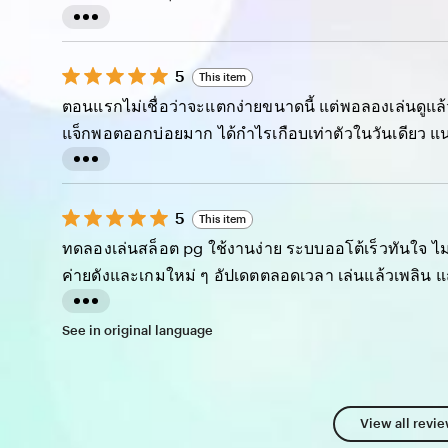
n
L
g
i
5
r
5
This item
s
out
e
ตอนแรกไม่เชื่อว่าจะแตกง่ายขนาดนี้ แต่พอลองเล่นดูแล้
of
t
5
v
แจ็กพอตออกบ่อยมาก ได้กำไรเกือบเท่าตัวในวันเดียว แ
i
stars
i
n
L
e
g
i
w
5
r
5
This item
s
out
b
e
ทดลองเล่นสล็อต pg ใช้งานง่าย ระบบออโต้เร็วทันใจ ไม
of
t
y
5
v
ค่ายดังและเกมใหม่ ๆ อัปเดตตลอดเวลา เล่นแล้วเพลิน แถ
i
stars
T
i
n
L
r
e
See in original language
g
i
a
w
r
s
c
b
e
t
y
y
v
i
View all revie
T
L
i