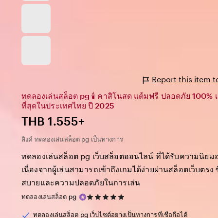
Report this item 
ทดลองเล่นสล็อต pg 🕯️ คาสิโนสด แต้มฟรี ปลอดภัย 100% เว
ที่สุดในประเทศไทย ปี 2025
Price:
THB 1.555+
ลิงค์ ทดลองเล่นสล็อต pg เป็นทางการ
ทดลองเล่นสล็อต pg เว็บสล็อตออนไลน์ ที่ได้รับความนิยมอ
เนื่องจากผู้เล่นสามารถเข้าถึงเกมได้ง่ายผ่านสล็อตเว็บตรง
สบายและความปลอดภัยในการเล่น
5
ทดลองเล่นสล็อต pg
out
of
ทดลองเล่นสล็อต pg เว็บไซต์อย่างเป็นทางการที่เชื่อถือได้