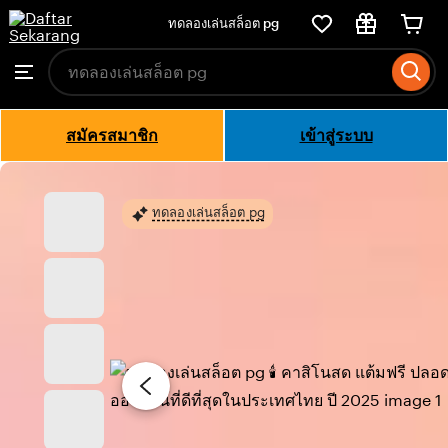
ทดลอง
ทดลองเล่นสล็อต pg
Skip
เล่น
to
Search
Browse
สล็อต
ontent
for
pg
items
or
สมัครสมาชิก
เข้าสู่ระบบ
shops
ทดลองเล่นสล็อต pg