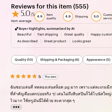
Reviews for this item (555)
5.0
/5
Item
Custo
4.9
4.9
5.0
Shipping
quality
servi
item average
Buyer highlights, summarized by AI
Beautiful
Fast shipping
Great quality
Happy custo
As described
Great product
Looks great
Filter
Quality (10)
Shipping & Packaging (6)
Appearance (5)
by
category
5
5
This item
out
of
ฉันชอบเล่นที่ ทดลองเล่นสล็อต pg มาก เพราะแต่ละเกมมี
5
stars
ที่สำคัญคือแตกบ่อยจริง ๆ! เล่นไม่ถึงสิบสปินก็ได้โบนัสให
ไวมาก ใช้ทรูมันนี่ได้ด้วย สะดวกสุด ๆ
L