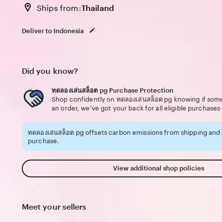
Ships from:
Thailand
Deliver to Indonesia
Did you know?
ทดลองเล่นสล็อต pg Purchase Protection
Shop confidently on ทดลองเล่นสล็อต pg knowing if som
an order, we've got your back for all eligible purchase
ทดลองเล่นสล็อต pg offsets carbon emissions from shipping and
purchase.
View additional shop policies
Meet your sellers