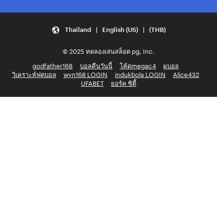
Thailand | English (US) | (THB)
© 2025 ทดลองเล่นสล็อต pg, Inc.
godfather168
บอลคืนวันนี้
โค้ดmegac4
ผบอล
วิเคราะห์ฟุตบอล
wyn168 LOGIN
indukbola LOGIN
Alice432
UFABET
ยอร์ค ซิตี้