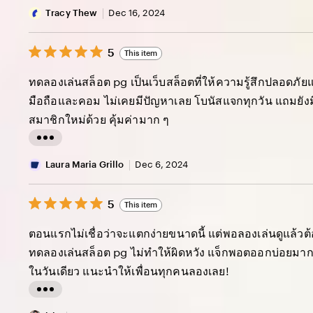
i
Tracy Thew
Dec 16, 2024
s
5
t
5
This item
out
i
of
ทดลองเล่นสล็อต pg เป็นเว็บสล็อตที่ให้ความรู้สึกปลอดภัยแล
5
n
stars
มือถือและคอม ไม่เคยมีปัญหาเลย โบนัสแจกทุกวัน แถมยัง
g
สมาชิกใหม่ด้วย คุ้มค่ามาก ๆ
r
e
L
v
i
Laura Maria Grillo
Dec 6, 2024
i
s
e
5
t
5
This item
out
w
i
of
ตอนแรกไม่เชื่อว่าจะแตกง่ายขนาดนี้ แต่พอลองเล่นดูแล้วต
5
b
n
stars
ทดลองเล่นสล็อต pg ไม่ทำให้ผิดหวัง แจ็กพอตออกบ่อยมาก 
y
g
ในวันเดียว แนะนำให้เพื่อนทุกคนลองเลย!
T
r
r
e
L