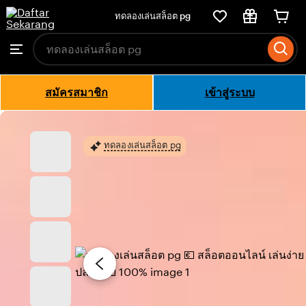
ทดลอง
ทดลองเล่นสล็อต pg
Skip
เล่น
to
Search
Browse
สล็อต
ontent
for
pg
items
or
สมัครสมาชิก
เข้าสู่ระบบ
shops
ทดลองเล่นสล็อต pg