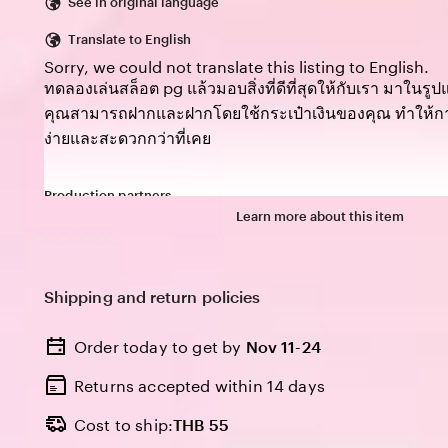
See in original language
Translate to English
Sorry, we could not translate this listing to English.
ทดลองเล่นสล็อต pg แล้วมอบสิ่งที่ดีที่สุดให้กับเรา มาในรู
คุณสามารถฝากและฝากโดยใช้กระเป๋าเงินของคุณ ทำให้ก
ง่ายและสะดวกกว่าที่เคย
Production partners
Learn more about this item
ทดลองเล่นสล็อต pg makes this item with help from
Paperworks, The Netherlands
View all
Shipping and return policies
Order today to get by
Nov 11-24
Returns accepted
within 14 days
Cost to ship:
THB
55