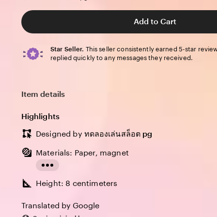
5
stars
Add to Cart
Star Seller.
This seller consistently earned 5-star revie
replied quickly to any messages they received.
Item details
Highlights
Designed by
ทดลองเล่นสล็อต pg
Materials: Paper, magnet
Read
Height: 8 centimeters
the
full
Translated by Google
description