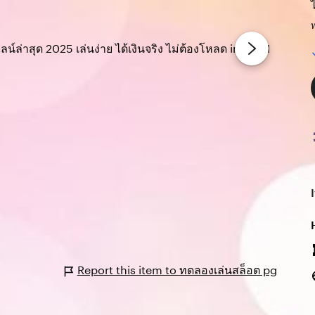
ไ
Report this item to ทดลองเล่นสล็อต pg