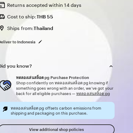
Returns accepted
within 14 days
Cost to ship:
THB
55
Ships from:
Thailand
eliver to Indonesia
Did you know?
ทดลองเล่นสล็อต pg Purchase Protection
Shop confidently on ทดลองเล่นสล็อต pg knowing if
something goes wrong with an order, we've got your
back for all eligible purchases —
ทดลองเล่นสล็อต pg
ทดลองเล่นสล็อต pg offsets carbon emissions from
shipping and packaging on this purchase.
View additional shop policies