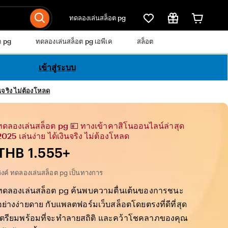
ทดลองเล่นสล็อต pg
ต pg
ทดลองเล่นสล็อต pg เอพีเค
สล็อต
เข้าสู่ระบบ
นจริง ไม่ต้องโหลด
ทดลองเล่นสล็อต pg 💴 ทางเข้าคาสิโนออนไลน์ล่าสุด
2025 เล่นง่าย ได้เงินจริง ไม่ต้องโหลด
Price:
THB 1.555+
ิงค์ ทดลองเล่นสล็อต pg เป็นทางการ
ทดลองเล่นสล็อต pg ค้นพบความตื่นเต้นของการชนะ
อย่างง่ายดาย กับแพลตฟอร์มเว็บสล็อตโดยตรงที่ดีที่สุด
เตรียมพร้อมที่จะทำลายสถิติ และคว้าโชคลาภของคุณ