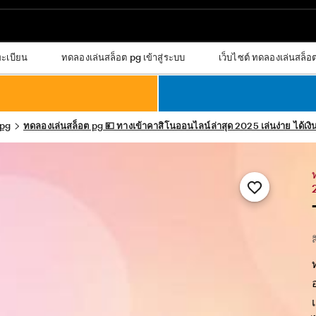
ะเบียน
ทดลองเล่นสล็อต pg เข้าสู่ระบบ
เว็บไซต์ ทดลองเล่นสล็อ
 pg
ทดลองเล่นสล็อต pg 💴 ทางเข้าคาสิโนออนไลน์ล่าสุด 2025 เล่นง่าย ได้เงิ
Add
to
Favorites
ล