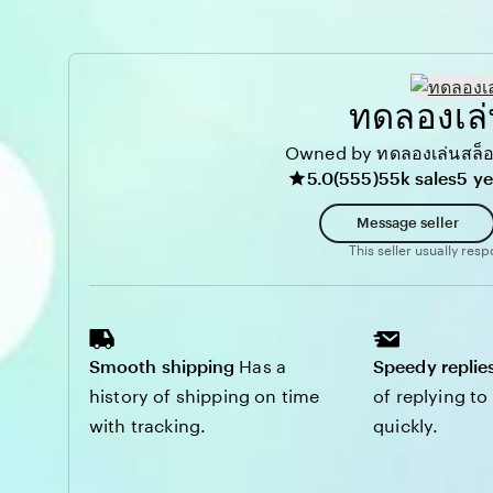
n
h
a
e
g
e
u
w
r
w
r
b
e
a
y
ทดลองเล่
v
M
k
i
Owned by ทดลองเล่นสล็
a
l
e
5.0
(555)
55k sales
5 ye
r
y
w
i
Message seller
b
a
This seller usually res
y
G
C
r
o
i
n
Smooth shipping
Has a
Speedy replie
l
n
history of shipping on time
of replying t
l
y
with tracking.
quickly.
o