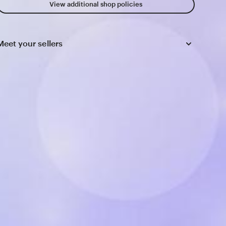
View additional shop policies
Meet your sellers