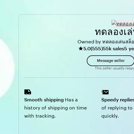
n
h
a
e
g
e
u
w
r
w
r
b
e
a
y
ทดลองเล่
v
M
k
i
Owned by ทดลองเล่นสล็
a
l
e
5.0
(555)
55k sales
5 ye
r
y
w
i
Message seller
b
a
This seller usually res
y
G
C
r
o
i
n
Smooth shipping
Has a
Speedy replie
l
n
history of shipping on time
of replying t
l
y
with tracking.
quickly.
o