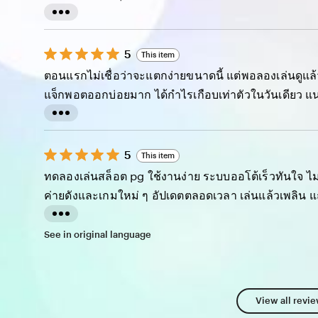
n
L
g
i
5
r
5
This item
s
out
e
ตอนแรกไม่เชื่อว่าจะแตกง่ายขนาดนี้ แต่พอลองเล่นดูแล้
of
t
5
v
แจ็กพอตออกบ่อยมาก ได้กำไรเกือบเท่าตัวในวันเดียว แ
i
stars
i
n
L
e
g
i
w
5
r
5
This item
s
out
b
e
ทดลองเล่นสล็อต pg ใช้งานง่าย ระบบออโต้เร็วทันใจ ไม
of
t
y
5
v
ค่ายดังและเกมใหม่ ๆ อัปเดตตลอดเวลา เล่นแล้วเพลิน แถ
i
stars
T
i
n
L
r
e
See in original language
g
i
a
w
r
s
c
b
e
t
y
y
v
i
View all revie
T
L
i