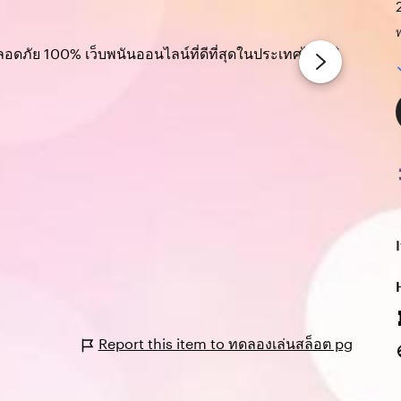
Report this item to ทดลองเล่นสล็อต pg