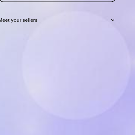
Meet your sellers