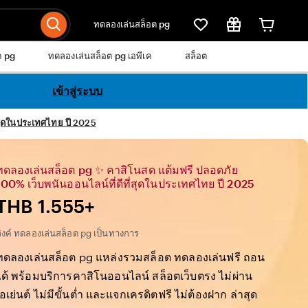
ทดลองเล่นสล็อต pg
ต pg
ทดลองเล่นสล็อต pg เอพีเค
สล็อต
เข้าสู่ระบบ
่สุดในประเทศไทย ปี 2025
ทดลองเล่นสล็อต pg ✨ คาสิโนสด แต้มฟรี ปลอดภัย
100% เว็บพนันออนไลน์ที่ดีที่สุดในประเทศไทย ปี 2025
Price:
THB 1.555+
ิงค์ ทดลองเล่นสล็อต pg เป็นทางการ
ทดลองเล่นสล็อต pg แหล่งรวมสล็อต ทดลองเล่นฟรี ถอน
ได้ พร้อมบริการคาสิโนออนไลน์ สล็อตเว็บตรง ไม่ผ่าน
เอเย่นต์ ไม่มีขั้นต่ำ และแจกเครดิตฟรี ไม่ต้องฝาก ล่าสุด