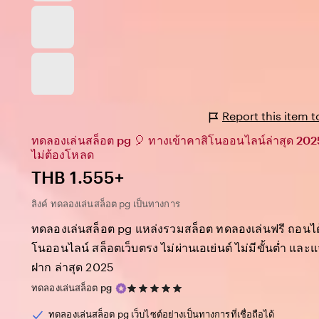
Report this item 
ทดลองเล่นสล็อต pg 🎈 ทางเข้าคาสิโนออนไลน์ล่าสุด 2025 เ
ไม่ต้องโหลด
Price:
THB 1.555+
ลิงค์ ทดลองเล่นสล็อต pg เป็นทางการ
ทดลองเล่นสล็อต pg แหล่งรวมสล็อต ทดลองเล่นฟรี ถอนได
โนออนไลน์ สล็อตเว็บตรง ไม่ผ่านเอเย่นต์ ไม่มีขั้นต่ำ และแ
ฝาก ล่าสุด 2025
5
ทดลองเล่นสล็อต pg
out
of
ทดลองเล่นสล็อต pg เว็บไซต์อย่างเป็นทางการที่เชื่อถือได้