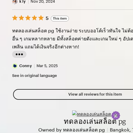
a
v
i
k ly
Nov 20, 2024
c
i
s
y
e
5
t
5
This item
out
T
w
i
of
ทดลองเล่นสล็อต pg ใช้งานง่าย ระบบออโต้เร็วทันใจ ไม่ต
5
h
b
n
stars
อื่น ๆ เกมหลากหลาย มีทั้งสล็อตค่ายดังและเกมใหม่ ๆ อัป
e
y
g
เพลิน แถมได้เงินจริงอีกต่างหาก!
w
L
r
a
e
L
u
v
i
Conny
Mar 5, 2025
r
i
s
See in original language
a
e
t
M
w
i
View all reviews for this item
a
b
n
r
y
g
i
k
r
ทดลองเล่นสล็อต pg
a
l
e
G
y
Owned by ทดลองเล่นสล็อต pg
|
Bangkok, 
v