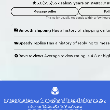
5.0
(555)
55k sales
5 years on ทดลองเล่น
r
i
i
e
Message seller
Fol
l
w
This seller usually responds
within a few hours
l
b
o
Smooth shipping
Has a history of shipping on t
y
C
Speedy replies
Has a history of replying to mess
o
n
Rave reviews
Average review rating is 4.8 or hig
n
y
ทดลองเล่นสล็อต pg 🎈 ทางเข้าคาสิโนออนไลน์ล่าสุด 2025
เล่นง่าย ได้เงินจริง ไม่ต้องโหลด