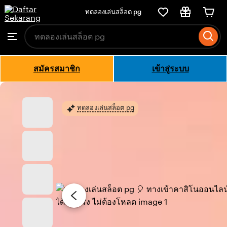
ทดลอง
ทดลองเล่นสล็อต pg
Skip
เล่น
to
Search
Browse
สล็อต
ontent
for
pg
items
or
สมัครสมาชิก
เข้าสู่ระบบ
shops
ทดลองเล่นสล็อต pg