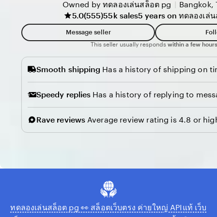
G
y
Owned by ทดลองเล่นสล็อต pg
|
Bangkok, 
v
5.0
(555)
55k sales
5 years on ทดลองเล่น
r
i
i
e
Message seller
Fol
l
w
This seller usually responds
within a few hours
l
b
o
Smooth shipping
Has a history of shipping on t
y
C
Speedy replies
Has a history of replying to mess
o
n
Rave reviews
Average review rating is 4.8 or hig
n
y
ทดลองเล่นสล็อต pg 👀 สล็อตเว็บตรง ค่ายใหญ่ APIแท้ เว็บ