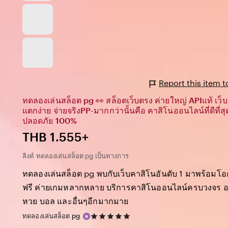
Report this item 
ทดลองเล่นสล็อต pg 👀 สล็อตเว็บตรง ค่ายใหญ่ APIแท้ เว
แตกง่าย จ่ายจริงPP-มากกว่านั้นคือ คาสิโนออนไลน์ที่ดีที่
ปลอดภัย 100%
Price:
THB 1.555+
ลิงค์ ทดลองเล่นสล็อต pg เป็นทางการ
ทดลองเล่นสล็อต pg พบกับเว็บคาสิโนอันดับ 1 มาพร้อมโ
ฟรี ค่ายเกมหลากหลาย บริการคาสิโนออนไลน์ครบวงจร อา
หวย บอล และอื่นๆอีกมากมาย
5
ทดลองเล่นสล็อต pg
out