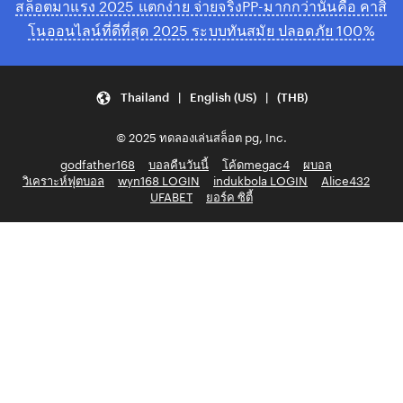
สล็อตมาแรง 2025 แตกง่าย จ่ายจริงPP-มากกว่านั้นคือ คาสิ
โนออนไลน์ที่ดีที่สุด 2025 ระบบทันสมัย ปลอดภัย 100%
Thailand | English (US) | (THB)
© 2025 ทดลองเล่นสล็อต pg, Inc.
godfather168
บอลคืนวันนี้
โค้ดmegac4
ผบอล
วิเคราะห์ฟุตบอล
wyn168 LOGIN
indukbola LOGIN
Alice432
UFABET
ยอร์ค ซิตี้