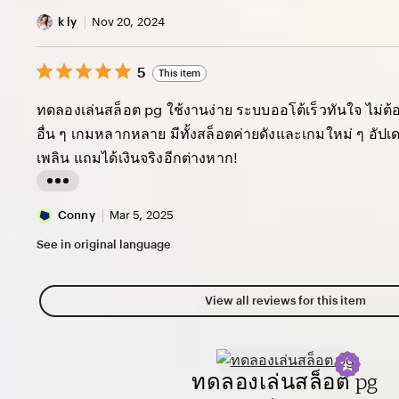
a
v
i
k ly
Nov 20, 2024
c
i
s
y
e
5
t
5
This item
out
T
w
i
of
ทดลองเล่นสล็อต pg ใช้งานง่าย ระบบออโต้เร็วทันใจ ไม่ต
5
h
b
n
stars
อื่น ๆ เกมหลากหลาย มีทั้งสล็อตค่ายดังและเกมใหม่ ๆ อัป
e
y
g
เพลิน แถมได้เงินจริงอีกต่างหาก!
w
L
r
a
e
L
u
v
i
Conny
Mar 5, 2025
r
i
s
See in original language
a
e
t
M
w
i
View all reviews for this item
a
b
n
r
y
g
i
k
r
ทดลองเล่นสล็อต pg
a
l
e