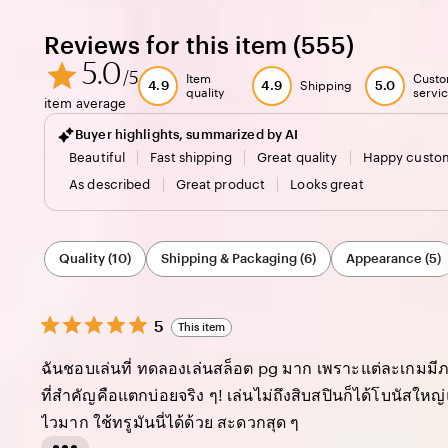
Reviews for this item (555)
5.0
/5
Item
Custo
4.9
4.9
5.0
Shipping
quality
servi
item average
Buyer highlights, summarized by AI
Beautiful
Fast shipping
Great quality
Happy custo
As described
Great product
Looks great
Filter
Quality (10)
Shipping & Packaging (6)
Appearance (5)
by
category
5
5
This item
out
of
ฉันชอบเล่นที่ ทดลองเล่นสล็อต pg มาก เพราะแต่ละเกมมี
5
stars
ที่สำคัญคือแตกบ่อยจริง ๆ! เล่นไม่ถึงสิบสปินก็ได้โบนัสให
ไวมาก ใช้ทรูมันนี่ได้ด้วย สะดวกสุด ๆ