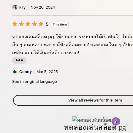
a
v
i
k ly
Nov 20, 2024
c
i
s
y
e
5
t
5
This item
out
T
w
i
of
ทดลองเล่นสล็อต pg ใช้งานง่าย ระบบออโต้เร็วทันใจ ไม่ต
5
h
b
n
stars
อื่น ๆ เกมหลากหลาย มีทั้งสล็อตค่ายดังและเกมใหม่ ๆ อัป
e
y
g
เพลิน แถมได้เงินจริงอีกต่างหาก!
w
L
r
a
e
L
u
v
i
Conny
Mar 5, 2025
r
i
s
See in original language
a
e
t
M
w
i
View all reviews for this item
a
b
n
r
y
g
i
k
r
ทดลองเล่นสล็อต pg
a
l
e