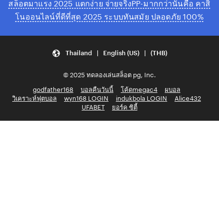
สล็อตมาแรง 2025 แตกง่าย จ่ายจริงPP-มากกว่านั้นคือ คาสิ
โนออนไลน์ที่ดีที่สุด 2025 ระบบทันสมัย ปลอดภัย 100%
Thailand | English (US) | (THB)
© 2025 ทดลองเล่นสล็อต pg, Inc.
godfather168
บอลคืนวันนี้
โค้ดmegac4
ผบอล
วิเคราะห์ฟุตบอล
wyn168 LOGIN
indukbola LOGIN
Alice432
UFABET
ยอร์ค ซิตี้