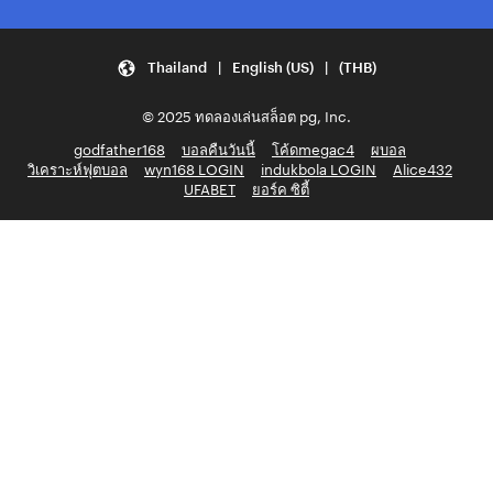
Thailand | English (US) | (THB)
© 2025 ทดลองเล่นสล็อต pg, Inc.
godfather168
บอลคืนวันนี้
โค้ดmegac4
ผบอล
วิเคราะห์ฟุตบอล
wyn168 LOGIN
indukbola LOGIN
Alice432
UFABET
ยอร์ค ซิตี้