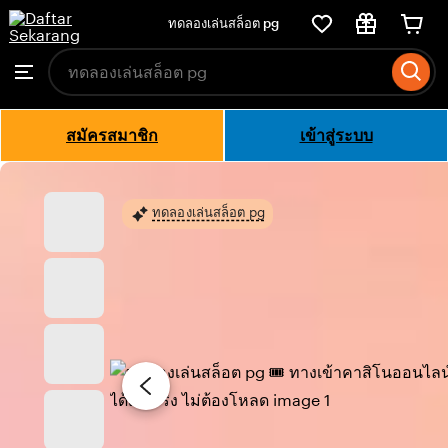
ทดลอง
ทดลองเล่นสล็อต pg
Skip
เล่น
to
Search
Browse
สล็อต
ontent
for
pg
items
or
สมัครสมาชิก
เข้าสู่ระบบ
shops
ทดลองเล่นสล็อต pg