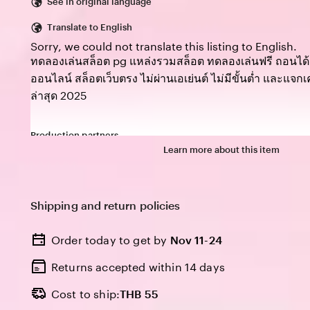
See in original language
Translate to English
Sorry, we could not translate this listing to English.
ทดลองเล่นสล็อต pg แหล่งรวมสล็อต ทดลองเล่นฟรี ถอนได้
ออนไลน์ สล็อตเว็บตรง ไม่ผ่านเอเย่นต์ ไม่มีขั้นต่ำ และแจกเ
ล่าสุด 2025
Production partners
Learn more about this item
ทดลองเล่นสล็อต pg makes this item with help from
Paperworks, The Netherlands
View all
Shipping and return policies
Order today to get by
Nov 11-24
Returns accepted
within 14 days
Cost to ship:
THB
55