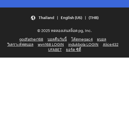
Thailand | English (US) | (THB)
© 2025 ทดลองเล่นสล็อต pg, Inc.
godfather168
บอลคืนวันนี้
โค้ดmegac4
ผบอล
วิเคราะห์ฟุตบอล
wyn168 LOGIN
indukbola LOGIN
Alice432
UFABET
ยอร์ค ซิตี้