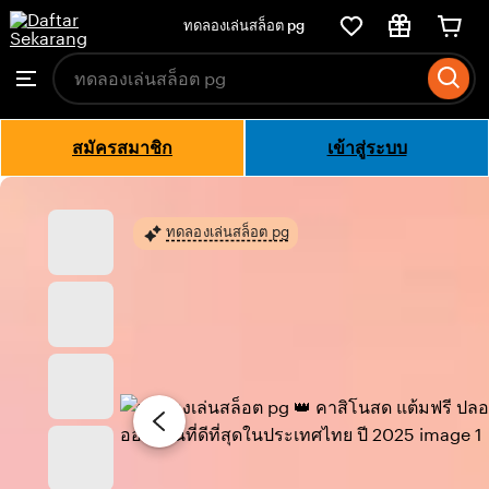
ทดลอง
ทดลองเล่นสล็อต pg
Skip
เล่น
to
Search
Browse
สล็อต
ontent
for
pg
items
or
สมัครสมาชิก
เข้าสู่ระบบ
shops
ทดลองเล่นสล็อต pg