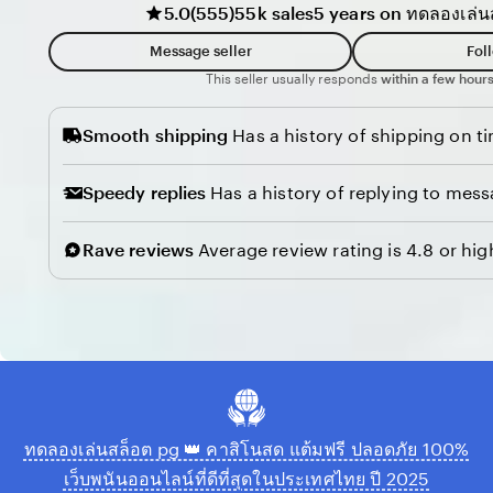
5.0
(555)
55k sales
5 years on ทดลองเล่น
r
i
i
e
Message seller
Fol
l
w
This seller usually responds
within a few hours
l
b
o
Smooth shipping
Has a history of shipping on t
y
C
Speedy replies
Has a history of replying to mess
o
n
Rave reviews
Average review rating is 4.8 or hig
n
y
ทดลองเล่นสล็อต pg 👑 คาสิโนสด แต้มฟรี ปลอดภัย 100%
เว็บพนันออนไลน์ที่ดีที่สุดในประเทศไทย ปี 2025