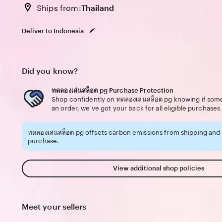
Ships from:
Thailand
Deliver to Indonesia
Did you know?
ทดลองเล่นสล็อต pg Purchase Protection
Shop confidently on ทดลองเล่นสล็อต pg knowing if som
an order, we've got your back for all eligible purchase
ทดลองเล่นสล็อต pg offsets carbon emissions from shipping and
purchase.
View additional shop policies
Meet your sellers