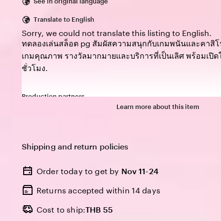
See in original language
Translate to English
Sorry, we could not translate this listing to English.
ทดลองเล่นสล็อต pg สัมผัสความสนุกกับเกมพนันและคาสิโนอ
เกมคุณภาพ รางวัลมากมายและบริการที่เป็นเลิศ พร้อมเปิด
ชั่วโมง.
Production partners
Learn more about this item
ทดลองเล่นสล็อต pg makes this item with help from
Paperworks, The Netherlands
View all
Shipping and return policies
Order today to get by
Nov 11-24
Returns accepted
within 14 days
Cost to ship:
THB
55