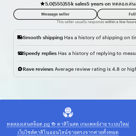
5.0
(555)
55k sales
5 years on ทดลองเล่น
r
i
i
e
Message seller
Fol
l
w
This seller usually responds
within a few hours
l
b
o
Smooth shipping
Has a history of shipping on t
y
C
Speedy replies
Has a history of replying to mess
o
n
Rave reviews
Average review rating is 4.8 or hig
n
y
ทดลองเล่นสล็อต pg 🍻 คาสิโนสด เกมเพลย์ง่าย ระบบใหม่
เว็บไซต์คาสิโนออนไลน์ขายตรงจากค่ายทั้งหมด