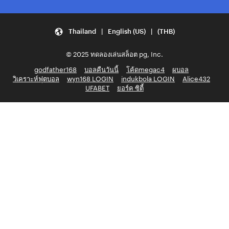
Thailand | English (US) | (THB)
© 2025 ทดลองเล่นสล็อต pg, Inc.
godfather168
บอลคืนวันนี้
โค้ดmegac4
ผบอล
วิเคราะห์ฟุตบอล
wyn168 LOGIN
indukbola LOGIN
Alice432
UFABET
ยอร์ค ซิตี้