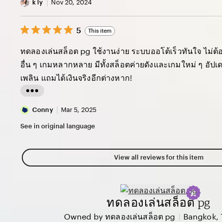
a
v
i
k ly
Nov 20, 2024
c
i
s
y
e
5
t
5
This item
out
T
w
i
of
ทดลองเล่นสล็อต pg ใช้งานง่าย ระบบออโต้เร็วทันใจ ไม่ต
5
h
b
n
stars
อื่น ๆ เกมหลากหลาย มีทั้งสล็อตค่ายดังและเกมใหม่ ๆ อัป
e
y
g
เพลิน แถมได้เงินจริงอีกต่างหาก!
w
L
r
a
e
L
u
v
i
Conny
Mar 5, 2025
r
i
s
See in original language
a
e
t
M
w
i
View all reviews for this item
a
b
n
r
y
g
i
k
r
ทดลองเล่นสล็อต pg
a
l
e
G
y
Owned by ทดลองเล่นสล็อต pg
|
Bangkok, 
v