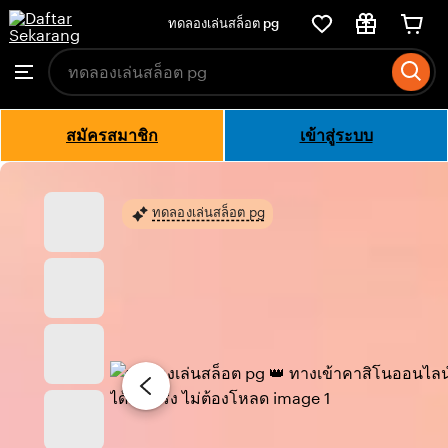
ทดลอง
ทดลองเล่นสล็อต pg
Skip
เล่น
to
Search
Browse
สล็อต
ontent
for
pg
items
or
สมัครสมาชิก
เข้าสู่ระบบ
shops
ทดลองเล่นสล็อต pg