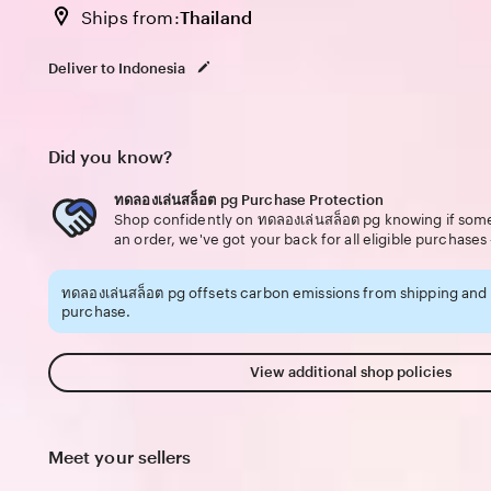
Ships from:
Thailand
Deliver to Indonesia
Did you know?
ทดลองเล่นสล็อต pg Purchase Protection
Shop confidently on ทดลองเล่นสล็อต pg knowing if som
an order, we've got your back for all eligible purchase
ทดลองเล่นสล็อต pg offsets carbon emissions from shipping and
purchase.
View additional shop policies
Meet your sellers