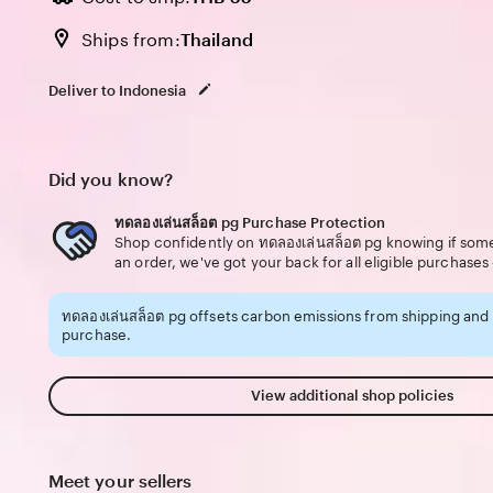
Ships from:
Thailand
Deliver to Indonesia
Did you know?
ทดลองเล่นสล็อต pg Purchase Protection
Shop confidently on ทดลองเล่นสล็อต pg knowing if som
an order, we've got your back for all eligible purchase
ทดลองเล่นสล็อต pg offsets carbon emissions from shipping and
purchase.
View additional shop policies
Meet your sellers