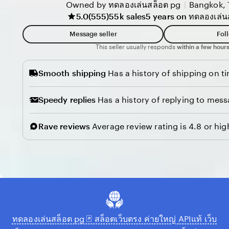
G
y
Owned by ทดลองเล่นสล็อต pg
|
Bangkok, 
v
5.0
(555)
55k sales
5 years on ทดลองเล่น
r
i
i
e
Message seller
Fol
l
w
This seller usually responds
within a few hours
l
b
o
Smooth shipping
Has a history of shipping on t
y
C
Speedy replies
Has a history of replying to mess
o
n
Rave reviews
Average review rating is 4.8 or hig
n
y
ทดลองเล่นสล็อต pg 🃏 สล็อตเว็บตรง ค่ายใหญ่ APIแท้ เว็บ