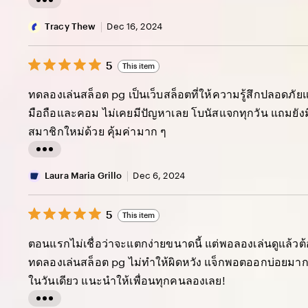
L
i
Tracy Thew
Dec 16, 2024
s
5
t
5
This item
out
i
of
ทดลองเล่นสล็อต pg เป็นเว็บสล็อตที่ให้ความรู้สึกปลอดภัยแล
5
n
stars
มือถือและคอม ไม่เคยมีปัญหาเลย โบนัสแจกทุกวัน แถมยัง
g
สมาชิกใหม่ด้วย คุ้มค่ามาก ๆ
r
e
L
v
i
Laura Maria Grillo
Dec 6, 2024
i
s
e
5
t
5
This item
out
w
i
of
ตอนแรกไม่เชื่อว่าจะแตกง่ายขนาดนี้ แต่พอลองเล่นดูแล้วต
5
b
n
stars
ทดลองเล่นสล็อต pg ไม่ทำให้ผิดหวัง แจ็กพอตออกบ่อยมาก 
y
g
ในวันเดียว แนะนำให้เพื่อนทุกคนลองเลย!
T
r
r
e
L