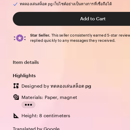
of
ทดลองเล่นสล็อต pg เว็บไซต์อย่างเป็นทางการที่เชื่อถือได้
5
stars
Add to Cart
Star Seller.
This seller consistently earned 5-star revie
replied quickly to any messages they received.
Item details
Highlights
Designed by
ทดลองเล่นสล็อต pg
Materials: Paper, magnet
Read
Height: 8 centimeters
the
full
Translated by Google