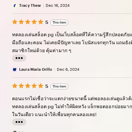
i
Tracy Thew
Dec 16, 2024
s
5
t
5
This item
out
i
of
ทดลองเล่นสล็อต pg เป็นเว็บสล็อตที่ให้ความรู้สึกปลอดภัยแล
5
n
stars
มือถือและคอม ไม่เคยมีปัญหาเลย โบนัสแจกทุกวัน แถมยัง
g
สมาชิกใหม่ด้วย คุ้มค่ามาก ๆ
r
e
L
v
i
Laura Maria Grillo
Dec 6, 2024
i
s
e
5
t
5
This item
out
w
i
of
ตอนแรกไม่เชื่อว่าจะแตกง่ายขนาดนี้ แต่พอลองเล่นดูแล้วต
5
b
n
stars
ทดลองเล่นสล็อต pg ไม่ทำให้ผิดหวัง แจ็กพอตออกบ่อยมาก 
y
g
ในวันเดียว แนะนำให้เพื่อนทุกคนลองเลย!
T
r
r
e
L