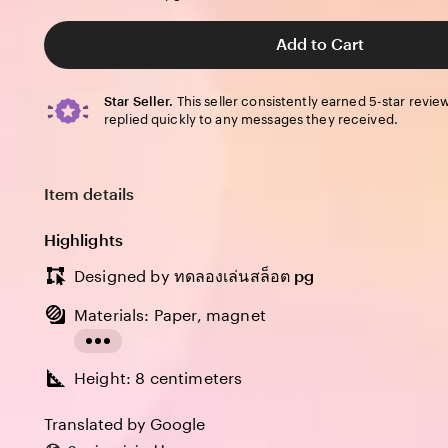
5
stars
Add to Cart
Star Seller.
This seller consistently earned 5-star revie
replied quickly to any messages they received.
Item details
Highlights
Designed by
ทดลองเล่นสล็อต pg
Materials: Paper, magnet
Read
Height: 8 centimeters
the
full
Translated by Google
description