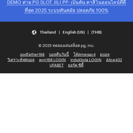
DEMO ค่าย PG SLOT JILI PP- เป็นต้น คาสิโนออนไลน์ที่ดี
ที่สุด 2025 ระบบทันสมัย ปลอดภัย 100%
Thailand | English (US) | (THB)
© 2025 ทดลองเล่นสล็อต pg, Inc.
godfather168
บอลคืนวันนี้
โค้ดmegac4
ผบอล
วิเคราะห์ฟุตบอล
wyn168 LOGIN
indukbola LOGIN
Alice432
UFABET
ยอร์ค ซิตี้