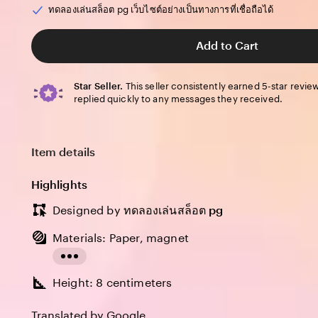
of
ทดลองเล่นสล็อต pg เว็บไซต์อย่างเป็นทางการที่เชื่อถือได้
5
stars
Add to Cart
Star Seller.
This seller consistently earned 5-star revie
replied quickly to any messages they received.
Item details
Highlights
Designed by
ทดลองเล่นสล็อต pg
Materials: Paper, magnet
Read
Height: 8 centimeters
the
full
Translated by Google