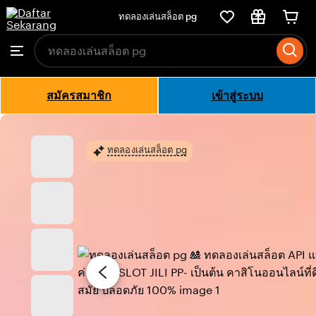
ทดลอง
ทดลองเล่นสล็อต pg
Skip
เล่น
to
Search
Browse
สล็อต
ontent
for
pg
items
or
สมัครสมาชิก
เข้าสู่ระบบ
shops
ทดลองเล่นสล็อต pg