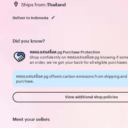
Ships from:
Thailand
Deliver to Indonesia
Did you know?
ทดลองเล่นสล็อต pg Purchase Protection
Shop confidently on ทดลองเล่นสล็อต pg knowing if som
an order, we've got your back for all eligible purchase
ทดลองเล่นสล็อต pg offsets carbon emissions from shipping and
purchase.
View additional shop policies
Meet your sellers