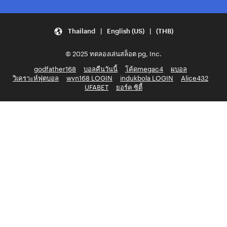
Thailand | English (US) | (THB)
© 2025 ทดลองเล่นสล็อต pg, Inc.
godfather168
บอลคืนวันนี้
โค้ดmegac4
ผบอล
วิเคราะห์ฟุตบอล
wyn168 LOGIN
indukbola LOGIN
Alice432
UFABET
ยอร์ค ซิตี้