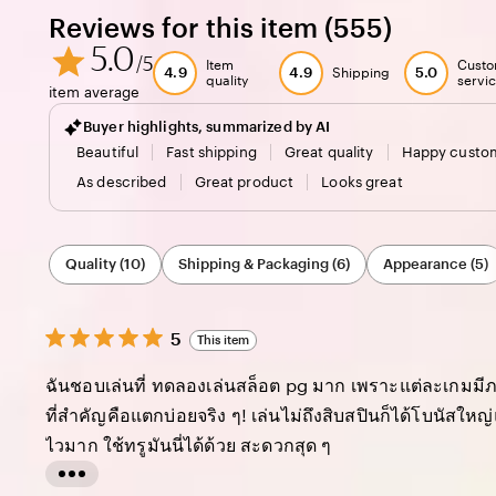
Reviews for this item (555)
5.0
/5
Item
Custo
4.9
4.9
5.0
Shipping
quality
servi
item average
Buyer highlights, summarized by AI
Beautiful
Fast shipping
Great quality
Happy custo
As described
Great product
Looks great
Filter
Quality (10)
Shipping & Packaging (6)
Appearance (5)
by
category
5
5
This item
out
of
ฉันชอบเล่นที่ ทดลองเล่นสล็อต pg มาก เพราะแต่ละเกมมี
5
stars
ที่สำคัญคือแตกบ่อยจริง ๆ! เล่นไม่ถึงสิบสปินก็ได้โบนัสให
ไวมาก ใช้ทรูมันนี่ได้ด้วย สะดวกสุด ๆ
L