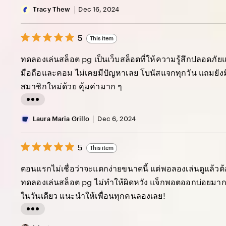
i
Tracy Thew
Dec 16, 2024
s
5
t
5
This item
out
i
of
ทดลองเล่นสล็อต pg เป็นเว็บสล็อตที่ให้ความรู้สึกปลอดภัยแล
5
n
stars
มือถือและคอม ไม่เคยมีปัญหาเลย โบนัสแจกทุกวัน แถมยัง
g
สมาชิกใหม่ด้วย คุ้มค่ามาก ๆ
r
e
L
v
i
Laura Maria Grillo
Dec 6, 2024
i
s
e
5
t
5
This item
out
w
i
of
ตอนแรกไม่เชื่อว่าจะแตกง่ายขนาดนี้ แต่พอลองเล่นดูแล้วต
5
b
n
stars
ทดลองเล่นสล็อต pg ไม่ทำให้ผิดหวัง แจ็กพอตออกบ่อยมาก 
y
g
ในวันเดียว แนะนำให้เพื่อนทุกคนลองเลย!
T
r
r
e
L