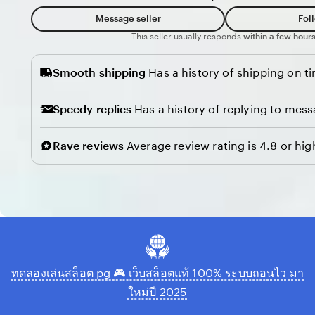
i
e
Message seller
Fol
l
w
This seller usually responds
within a few hours
l
b
o
Smooth shipping
Has a history of shipping on t
y
C
Speedy replies
Has a history of replying to mess
o
n
Rave reviews
Average review rating is 4.8 or hig
n
y
ทดลองเล่นสล็อต pg 🎮 เว็บสล็อตแท้ 100% ระบบถอนไว มา
ใหม่ปี 2025