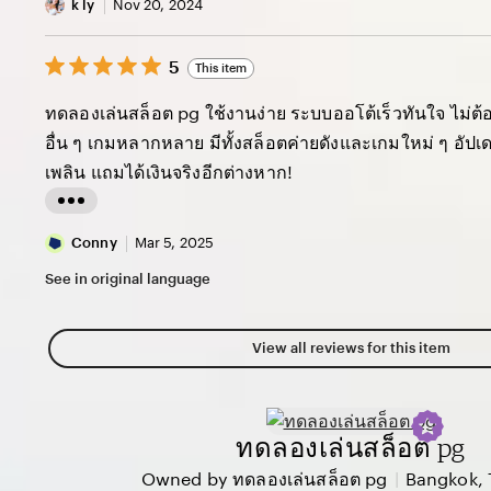
a
v
i
k ly
Nov 20, 2024
c
i
s
y
e
5
t
5
This item
out
T
w
i
of
ทดลองเล่นสล็อต pg ใช้งานง่าย ระบบออโต้เร็วทันใจ ไม่ต
5
h
b
n
stars
อื่น ๆ เกมหลากหลาย มีทั้งสล็อตค่ายดังและเกมใหม่ ๆ อัป
e
y
g
เพลิน แถมได้เงินจริงอีกต่างหาก!
w
L
r
a
e
L
u
v
i
Conny
Mar 5, 2025
r
i
s
See in original language
a
e
t
M
w
i
View all reviews for this item
a
b
n
r
y
g
i
k
r
ทดลองเล่นสล็อต pg
a
l
e
G
y
Owned by ทดลองเล่นสล็อต pg
|
Bangkok, 
v