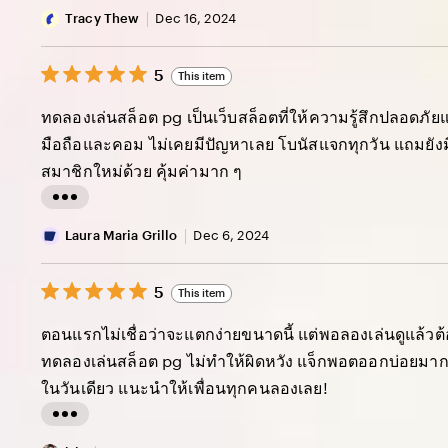
i
Tracy Thew
Dec 16, 2024
s
5
t
5
This item
out
i
of
ทดลองเล่นสล็อต pg เป็นเว็บสล็อตที่ให้ความรู้สึกปลอดภัยแล
5
n
stars
มือถือและคอม ไม่เคยมีปัญหาเลย โบนัสแจกทุกวัน แถมยัง
g
สมาชิกใหม่ด้วย คุ้มค่ามาก ๆ
r
e
L
v
i
Laura Maria Grillo
Dec 6, 2024
i
s
e
5
t
5
This item
out
w
i
of
ตอนแรกไม่เชื่อว่าจะแตกง่ายขนาดนี้ แต่พอลองเล่นดูแล้วต
5
b
n
stars
ทดลองเล่นสล็อต pg ไม่ทำให้ผิดหวัง แจ็กพอตออกบ่อยมาก 
y
g
ในวันเดียว แนะนำให้เพื่อนทุกคนลองเลย!
T
r
r
e
L