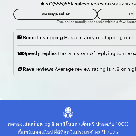
5.0
(555)
55k sales
5 years on ทดลองเล่น
r
i
i
e
Message seller
Fol
l
w
This seller usually responds
within a few hours
l
b
o
Smooth shipping
Has a history of shipping on t
y
C
Speedy replies
Has a history of replying to mess
o
n
Rave reviews
Average review rating is 4.8 or hig
n
y
ทดลองเล่นสล็อต pg 🎖️ คาสิโนสด แต้มฟรี ปลอดภัย 100%
เว็บพนันออนไลน์ที่ดีที่สุดในประเทศไทย ปี 2025