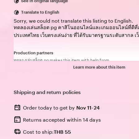
See in original language
Translate to English
Sorry, we could not translate this listing to English.
ทดลองเล่นสล็อต pg คาสิโนออนไลน์และเกมออนไลน์ที่ดีที่ส
ประเทศไทย เว็บตรงเล่นง่าย ที่ได้รับมาตรฐานระดับสากล เ
Production partners
ทดลองเล่นสล็อต pg makes this item with help from
Paperworks, The Netherlands
Learn more about this item
View all
Shipping and return policies
Order today to get by
Nov 11-24
Returns accepted
within 14 days
Cost to ship:
THB
55