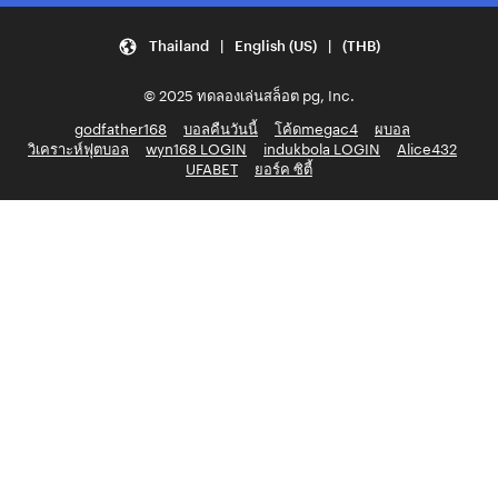
Thailand | English (US) | (THB)
© 2025 ทดลองเล่นสล็อต pg, Inc.
godfather168
บอลคืนวันนี้
โค้ดmegac4
ผบอล
วิเคราะห์ฟุตบอล
wyn168 LOGIN
indukbola LOGIN
Alice432
UFABET
ยอร์ค ซิตี้