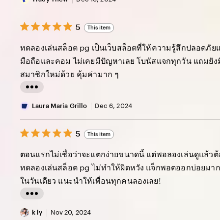
s
5
t
5
This item
out
i
of
ทดลองเล่นสล็อต pg เป็นเว็บสล็อตที่ให้ความรู้สึกปลอดภัยแล
5
n
stars
มือถือและคอม ไม่เคยมีปัญหาเลย โบนัสแจกทุกวัน แถมยัง
g
สมาชิกใหม่ด้วย คุ้มค่ามาก ๆ
r
e
L
v
i
Laura Maria Grillo
Dec 6, 2024
i
s
e
5
t
5
This item
out
w
i
of
ตอนแรกไม่เชื่อว่าจะแตกง่ายขนาดนี้ แต่พอลองเล่นดูแล้วต
5
b
n
stars
ทดลองเล่นสล็อต pg ไม่ทำให้ผิดหวัง แจ็กพอตออกบ่อยมาก 
y
g
ในวันเดียว แนะนำให้เพื่อนทุกคนลองเลย!
T
r
r
e
L
a
v
i
k ly
Nov 20, 2024