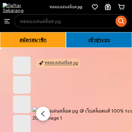
ทดลอง
ทดลองเล่นสล็อต pg
Skip
เล่น
to
Search
Browse
สล็อต
ontent
for
pg
items
or
สมัครสมาชิก
เข้าสู่ระบบ
shops
ทดลองเล่นสล็อต pg