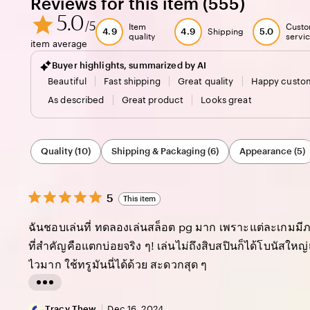
Reviews for this item (555)
5.0
/5
Item
Custo
4.9
4.9
5.0
Shipping
quality
servi
item average
Buyer highlights, summarized by AI
Beautiful
Fast shipping
Great quality
Happy custo
As described
Great product
Looks great
Filter
Quality (10)
Shipping & Packaging (6)
Appearance (5)
by
category
5
5
This item
out
of
ฉันชอบเล่นที่ ทดลองเล่นสล็อต pg มาก เพราะแต่ละเกมมี
5
stars
ที่สำคัญคือแตกบ่อยจริง ๆ! เล่นไม่ถึงสิบสปินก็ได้โบนัสให
ไวมาก ใช้ทรูมันนี่ได้ด้วย สะดวกสุด ๆ
L
i
Tracy Thew
Dec 16, 2024