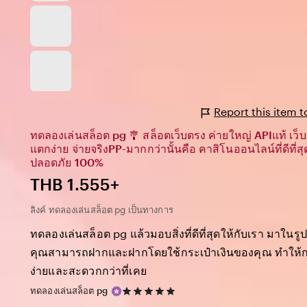
Report this item 
ทดลองเล่นสล็อต pg 🎐 สล็อตเว็บตรง ค่ายใหญ่ APIแท้ เว
แตกง่าย จ่ายจริงPP-มากกว่านั้นคือ คาสิโนออนไลน์ที่ดีที่
ปลอดภัย 100%
Price:
THB 1.555+
ลิงค์ ทดลองเล่นสล็อต pg เป็นทางการ
ทดลองเล่นสล็อต pg แล้วมอบสิ่งที่ดีที่สุดให้กับเรา มาในร
คุณสามารถฝากและฝากโดยใช้กระเป๋าเงินของคุณ ทำให้
ง่ายและสะดวกกว่าที่เคย
5
ทดลองเล่นสล็อต pg
out