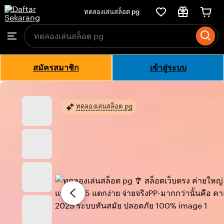
ทดลอง
ทดลองเล่นสล็อต pg
Skip
เล่น
to
Search
Browse
สล็อต
ontent
for
pg
items
or
สมัครสมาชิก
เข้าสู่ระบบ
shops
ทดลองเล่นสล็อต pg