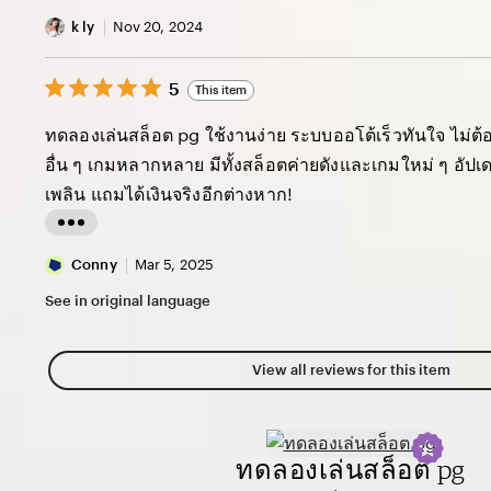
a
v
i
k ly
Nov 20, 2024
c
i
s
y
e
5
t
5
This item
out
T
w
i
of
ทดลองเล่นสล็อต pg ใช้งานง่าย ระบบออโต้เร็วทันใจ ไม่ต
5
h
b
n
stars
อื่น ๆ เกมหลากหลาย มีทั้งสล็อตค่ายดังและเกมใหม่ ๆ อัป
e
y
g
เพลิน แถมได้เงินจริงอีกต่างหาก!
w
L
r
a
e
L
u
v
i
Conny
Mar 5, 2025
r
i
s
See in original language
a
e
t
M
w
i
View all reviews for this item
a
b
n
r
y
g
i
k
r
ทดลองเล่นสล็อต pg
a
l
e