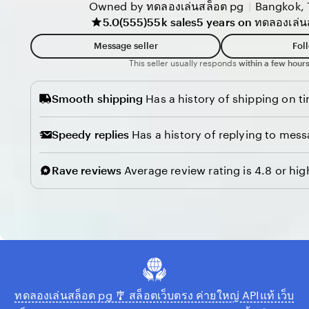
G
y
Owned by ทดลองเล่นสล็อต pg
|
Bangkok, 
v
5.0
(555)
55k sales
5 years on ทดลองเล่น
r
i
i
e
Message seller
Fol
l
w
This seller usually responds
within a few hours
l
b
o
Smooth shipping
Has a history of shipping on t
y
C
Speedy replies
Has a history of replying to mess
o
n
Rave reviews
Average review rating is 4.8 or hig
n
y
ทดลองเล่นสล็อต pg 🎐 สล็อตเว็บตรง ค่ายใหญ่ APIแท้ เว็บ