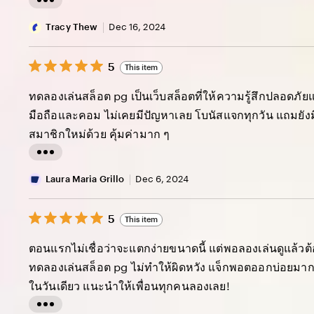
L
i
Tracy Thew
Dec 16, 2024
s
5
t
5
This item
out
i
of
ทดลองเล่นสล็อต pg เป็นเว็บสล็อตที่ให้ความรู้สึกปลอดภัยแล
5
n
stars
มือถือและคอม ไม่เคยมีปัญหาเลย โบนัสแจกทุกวัน แถมยัง
g
สมาชิกใหม่ด้วย คุ้มค่ามาก ๆ
r
e
L
v
i
Laura Maria Grillo
Dec 6, 2024
i
s
e
5
t
5
This item
out
w
i
of
ตอนแรกไม่เชื่อว่าจะแตกง่ายขนาดนี้ แต่พอลองเล่นดูแล้วต
5
b
n
stars
ทดลองเล่นสล็อต pg ไม่ทำให้ผิดหวัง แจ็กพอตออกบ่อยมาก 
y
g
ในวันเดียว แนะนำให้เพื่อนทุกคนลองเลย!
T
r
r
e
L