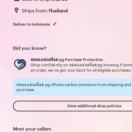
Ships from:
Thailand
Deliver to Indonesia
Did you know?
ทดลองเล่นสล็อต pg Purchase Protection
Shop confidently on ทดลองเล่นสล็อต pg knowing if som
an order, we've got your back for all eligible purchase
ทดลองเล่นสล็อต pg offsets carbon emissions from shipping and
purchase.
View additional shop policies
Meet your sellers