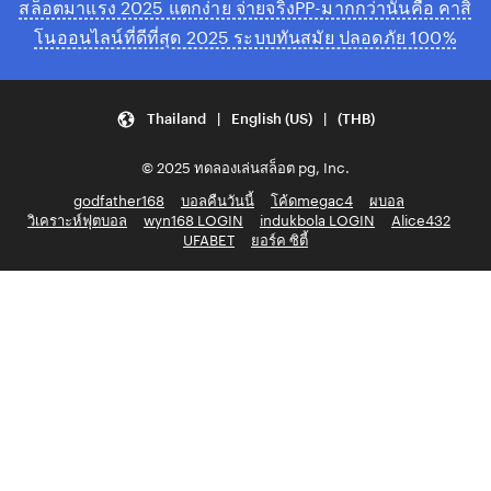
สล็อตมาแรง 2025 แตกง่าย จ่ายจริงPP-มากกว่านั้นคือ คาสิ
โนออนไลน์ที่ดีที่สุด 2025 ระบบทันสมัย ปลอดภัย 100%
Thailand | English (US) | (THB)
© 2025 ทดลองเล่นสล็อต pg, Inc.
godfather168
บอลคืนวันนี้
โค้ดmegac4
ผบอล
วิเคราะห์ฟุตบอล
wyn168 LOGIN
indukbola LOGIN
Alice432
UFABET
ยอร์ค ซิตี้