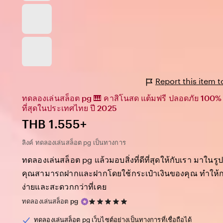
Report this item 
ทดลองเล่นสล็อต pg 🎹 คาสิโนสด แต้มฟรี ปลอดภัย 100% เ
ที่สุดในประเทศไทย ปี 2025
Price:
THB 1.555+
ลิงค์ ทดลองเล่นสล็อต pg เป็นทางการ
ทดลองเล่นสล็อต pg แล้วมอบสิ่งที่ดีที่สุดให้กับเรา มาในร
คุณสามารถฝากและฝากโดยใช้กระเป๋าเงินของคุณ ทำให้
ง่ายและสะดวกกว่าที่เคย
5
ทดลองเล่นสล็อต pg
out
of
ทดลองเล่นสล็อต pg เว็บไซต์อย่างเป็นทางการที่เชื่อถือได้