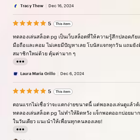
i
Tracy Thew
Dec 16, 2024
s
5
t
5
This item
out
i
of
ทดลองเล่นสล็อต pg เป็นเว็บสล็อตที่ให้ความรู้สึกปลอดภัยแล
5
n
stars
มือถือและคอม ไม่เคยมีปัญหาเลย โบนัสแจกทุกวัน แถมยัง
g
สมาชิกใหม่ด้วย คุ้มค่ามาก ๆ
r
e
L
v
i
Laura Maria Grillo
Dec 6, 2024
i
s
e
5
t
5
This item
out
w
i
of
ตอนแรกไม่เชื่อว่าจะแตกง่ายขนาดนี้ แต่พอลองเล่นดูแล้วต
5
b
n
stars
ทดลองเล่นสล็อต pg ไม่ทำให้ผิดหวัง แจ็กพอตออกบ่อยมาก 
y
g
ในวันเดียว แนะนำให้เพื่อนทุกคนลองเลย!
T
r
r
e
L