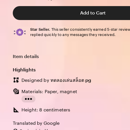
5
stars
Add to Cart
Star Seller.
This seller consistently earned 5-star revie
replied quickly to any messages they received.
Item details
Highlights
Designed by
ทดลองเล่นสล็อต pg
Materials: Paper, magnet
Read
Height: 8 centimeters
the
full
Translated by Google
description