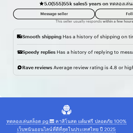
5.0
(555)
55k sales
5 years on ทดลองเล่น
r
i
i
e
Message seller
Fol
l
w
This seller usually responds
within a few hours
l
b
o
Smooth shipping
Has a history of shipping on t
y
C
Speedy replies
Has a history of replying to mess
o
n
Rave reviews
Average review rating is 4.8 or hig
n
y
ทดลองเล่นสล็อต pg 🎹 คาสิโนสด แต้มฟรี ปลอดภัย 100%
เว็บพนันออนไลน์ที่ดีที่สุดในประเทศไทย ปี 2025