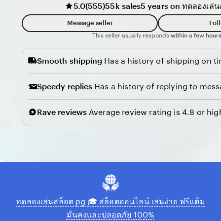
5.0
(555)
55k sales
5 years on ทดลองเล่น
r
i
i
e
Message seller
Fol
l
w
This seller usually responds
within a few hours
l
b
o
Smooth shipping
Has a history of shipping on t
y
C
Speedy replies
Has a history of replying to mess
o
n
Rave reviews
Average review rating is 4.8 or hig
n
y
ทดลองเล่นสล็อต pg 🎓 สล็อตออนไลน์ เล่นง่าย ฟรีแต้ม
มั่นคงและปลอดภัย 100%