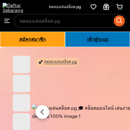
ทดลอง
ทดลองเล่นสล็อต pg
Skip
เล่น
to
Search
Browse
สล็อต
ontent
for
pg
items
or
สมัครสมาชิก
เข้าสู่ระบบ
shops
ทดลองเล่นสล็อต pg