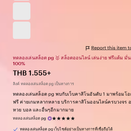
Report this item 
ทดลองเล่นสล็อต pg 🥇 สล็อตออนไลน์ เล่นง่าย ฟรีแต้ม ม
100%
Price:
THB 1.555+
ลิงค์ ทดลองเล่นสล็อต pg เป็นทางการ
ทดลองเล่นสล็อต pg พบกับเว็บคาสิโนอันดับ 1 มาพร้อมโ
ฟรี ค่ายเกมหลากหลาย บริการคาสิโนออนไลน์ครบวงจร อา
หวย บอล และอื่นๆอีกมากมาย
5
ทดลองเล่นสล็อต pg
out
of
ทดลองเล่นสล็อต pg เว็บไซต์อย่างเป็นทางการที่เชื่อถือได้