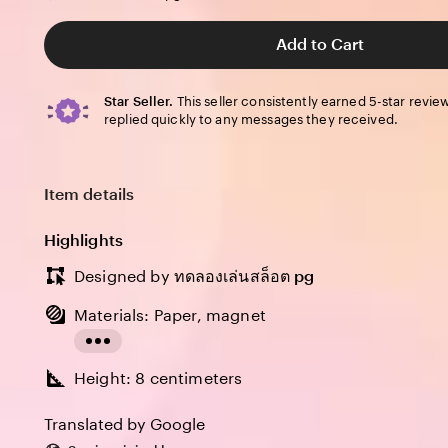
5
stars
Add to Cart
Star Seller.
This seller consistently earned 5-star revie
replied quickly to any messages they received.
Item details
Highlights
Designed by
ทดลองเล่นสล็อต pg
Materials: Paper, magnet
Read
Height: 8 centimeters
the
full
Translated by Google
description