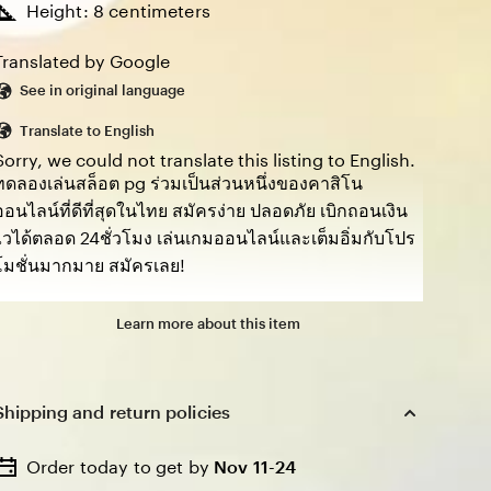
Height: 8 centimeters
the
full
Translated by Google
description
See in original language
Translate to English
Sorry, we could not translate this listing to English.
ทดลองเล่นสล็อต pg ร่วมเป็นส่วนหนึ่งของคาสิโน
ออนไลน์ที่ดีที่สุดในไทย สมัครง่าย ปลอดภัย เบิกถอนเงิน
ไวได้ตลอด 24ชั่วโมง เล่นเกมออนไลน์และเต็มอิ่มกับโปร
โมชั่นมากมาย สมัครเลย!
Learn more about this item
Production partners
ทดลองเล่นสล็อต pg makes this item with help from
Paperworks, The Netherlands
View all
Shipping and return policies
Order today to get by
Nov 11-24