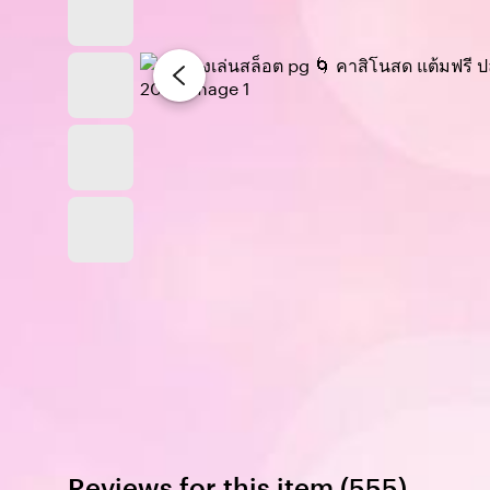
Reviews for this item (555)