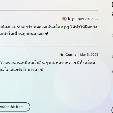
k ly
Nov 20, 2024
วต้องยอมรับเลยว่า ทดลองเล่นสล็อต pg ไม่ทำให้ผิดหวัง
นะนำให้เพื่อนทุกคนลองเลย!
D
Conny
Mar 5, 2025
่ต้องรอนานเหมือนเว็บอื่น ๆ เกมหลากหลาย มีทั้งสล็อต
มได้เงินจริงอีกต่างหาก!
ws for this item