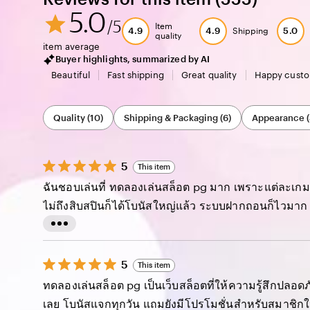
5.0
/5
Item
4.9
4.9
5.0
Shipping
quality
item average
Buyer highlights, summarized by AI
Beautiful
Fast shipping
Great quality
Happy cust
Filter
Quality (10)
Shipping & Packaging (6)
Appearance (
by
category
5
5
This item
out
ฉันชอบเล่นที่ ทดลองเล่นสล็อต pg มาก เพราะแต่ละเกมม
of
5
ไม่ถึงสิบสปินก็ได้โบนัสใหญ่แล้ว ระบบฝากถอนก็ไวมาก ใช
stars
L
i
5
5
This item
s
out
ทดลองเล่นสล็อต pg เป็นเว็บสล็อตที่ให้ความรู้สึกปลอด
of
t
5
เลย โบนัสแจกทุกวัน แถมยังมีโปรโมชั่นสำหรับสมาชิกให
i
stars