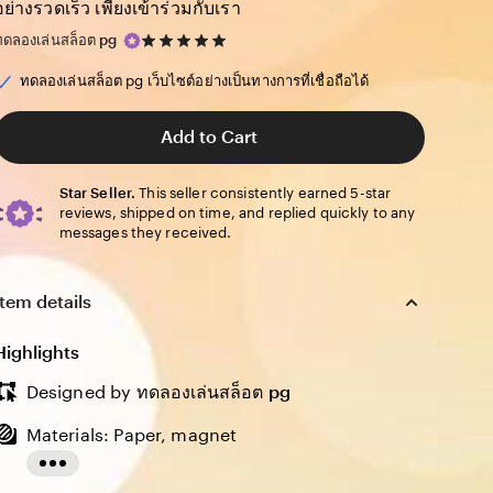
อย่างรวดเร็ว เพียงเข้าร่วมกับเรา
5
ทดลองเล่นสล็อต pg
out
of
ทดลองเล่นสล็อต pg เว็บไซต์อย่างเป็นทางการที่เชื่อถือได้
5
stars
Add to Cart
Star Seller.
This seller consistently earned 5-star
reviews, shipped on time, and replied quickly to any
messages they received.
Item details
Highlights
Designed by
ทดลองเล่นสล็อต pg
Materials: Paper, magnet
Read