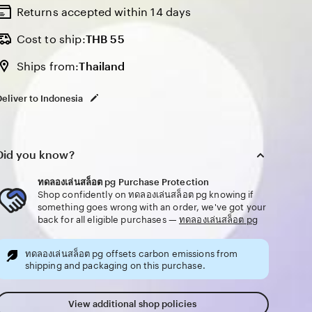
Returns accepted
within 14 days
Cost to ship:
THB
55
Ships from:
Thailand
eliver to Indonesia
Did you know?
ทดลองเล่นสล็อต pg Purchase Protection
Shop confidently on ทดลองเล่นสล็อต pg knowing if
something goes wrong with an order, we've got your
back for all eligible purchases —
ทดลองเล่นสล็อต pg
ทดลองเล่นสล็อต pg offsets carbon emissions from
shipping and packaging on this purchase.
View additional shop policies