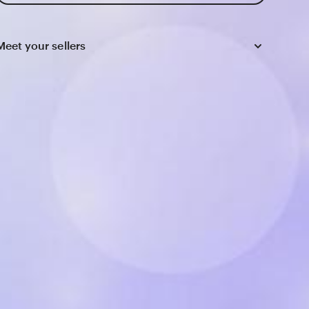
Meet your sellers