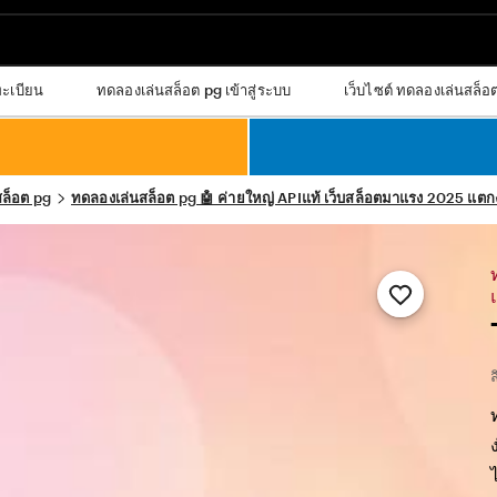
ะเบียน
ทดลองเล่นสล็อต pg เข้าสู่ระบบ
เว็บไซต์ ทดลองเล่นสล็อ
ล็อต pg
ทดลองเล่นสล็อต pg 🤖 ค่ายใหญ่ APIแท้ เว็บสล็อตมาแรง 2025 แตกง่
Add
to
Favorites
ล