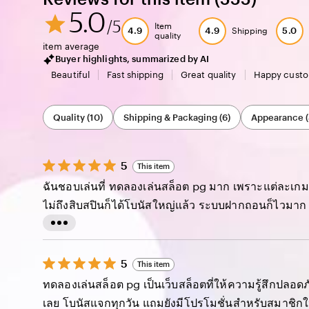
5.0
/5
Item
4.9
4.9
5.0
Shipping
quality
item average
Buyer highlights, summarized by AI
Beautiful
Fast shipping
Great quality
Happy cust
Filter
Quality (10)
Shipping & Packaging (6)
Appearance (
by
category
5
5
This item
out
ฉันชอบเล่นที่ ทดลองเล่นสล็อต pg มาก เพราะแต่ละเกมม
of
5
ไม่ถึงสิบสปินก็ได้โบนัสใหญ่แล้ว ระบบฝากถอนก็ไวมาก ใช
stars
L
i
5
5
This item
s
out
ทดลองเล่นสล็อต pg เป็นเว็บสล็อตที่ให้ความรู้สึกปลอด
of
t
5
เลย โบนัสแจกทุกวัน แถมยังมีโปรโมชั่นสำหรับสมาชิกให
i
stars