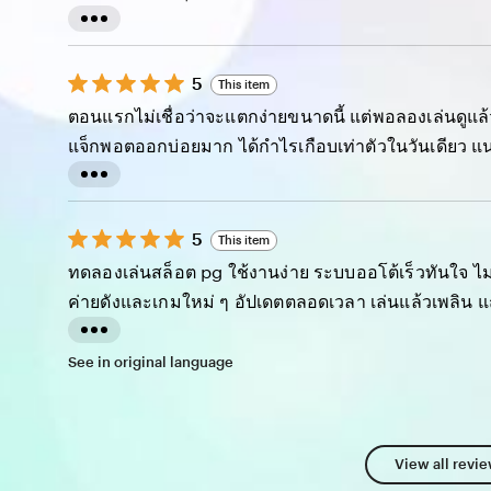
n
L
g
i
5
r
5
This item
s
out
e
ตอนแรกไม่เชื่อว่าจะแตกง่ายขนาดนี้ แต่พอลองเล่นดูแล้
of
t
5
v
แจ็กพอตออกบ่อยมาก ได้กำไรเกือบเท่าตัวในวันเดียว แ
i
stars
i
n
L
e
g
i
w
5
r
5
This item
s
out
b
e
ทดลองเล่นสล็อต pg ใช้งานง่าย ระบบออโต้เร็วทันใจ ไม
of
t
y
5
v
ค่ายดังและเกมใหม่ ๆ อัปเดตตลอดเวลา เล่นแล้วเพลิน แถ
i
stars
T
i
n
L
r
e
See in original language
g
i
a
w
r
s
c
b
e
t
y
y
v
i
View all revie
T
L
i