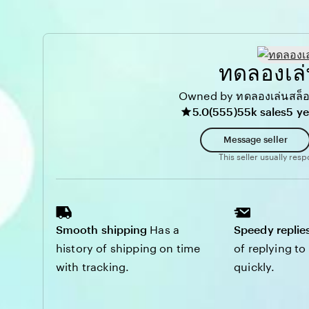
n
h
a
e
g
e
u
w
r
w
r
b
e
a
y
ทดลองเล่
v
M
k
i
Owned by ทดลองเล่นสล็
a
l
e
5.0
(555)
55k sales
5 ye
r
y
w
i
Message seller
b
a
This seller usually res
y
G
C
r
o
i
n
Smooth shipping
Has a
Speedy replie
l
n
history of shipping on time
of replying t
l
y
with tracking.
quickly.
o