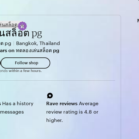
นสล็อต pg
อต pg
|
Bangkok, Thailand
ars on ทดลองเล่นสล็อต pg
Follow shop
ponds
within a few hours.
s
Has a history
Rave reviews
Average
o messages
review rating is 4.8 or
higher.