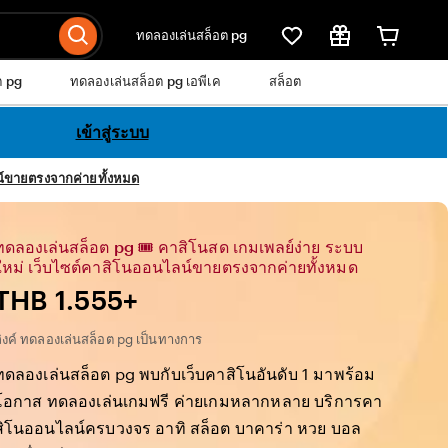
ทดลองเล่นสล็อต pg
ต pg
ทดลองเล่นสล็อต pg เอพีเค
สล็อต
เข้าสู่ระบบ
น์ขายตรงจากค่ายทั้งหมด
ทดลองเล่นสล็อต pg 🎟️ คาสิโนสด เกมเพลย์ง่าย ระบบ
ใหม่ เว็บไซต์คาสิโนออนไลน์ขายตรงจากค่ายทั้งหมด
Price:
THB 1.555+
ิงค์ ทดลองเล่นสล็อต pg เป็นทางการ
ทดลองเล่นสล็อต pg พบกับเว็บคาสิโนอันดับ 1 มาพร้อม
โอกาส ทดลองเล่นเกมฟรี ค่ายเกมหลากหลาย บริการคา
สิโนออนไลน์ครบวงจร อาทิ สล็อต บาคาร่า หวย บอล