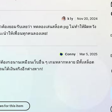
k ly
Nov 20, 2024
วต้องยอมรับเลยว่า ทดลองเล่นสล็อต pg ไม่ทำให้ผิดหวัง
นะนำให้เพื่อนทุกคนลองเลย!
D
Conny
Mar 5, 2025
่ต้องรอนานเหมือนเว็บอื่น ๆ เกมหลากหลาย มีทั้งสล็อต
มได้เงินจริงอีกต่างหาก!
ws for this item