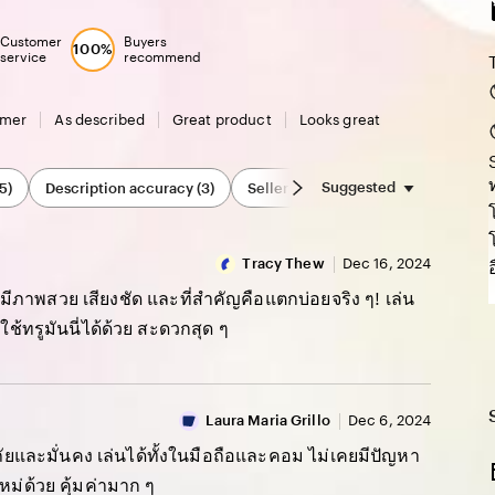
Customer
Buyers
100%
service
recommend
omer
As described
Great product
Looks great
Suggested
5)
Description accuracy (3)
Seller service (2)
Sizing & Fit (1)
Tracy Thew
Dec 16, 2024
ีภาพสวย เสียงชัด และที่สำคัญคือแตกบ่อยจริง ๆ! เล่น
้ทรูมันนี่ได้ด้วย สะดวกสุด ๆ
Laura Maria Grillo
Dec 6, 2024
ภัยและมั่นคง เล่นได้ทั้งในมือถือและคอม ไม่เคยมีปัญหา
ม่ด้วย คุ้มค่ามาก ๆ