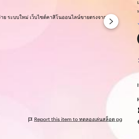
Report this item to ทดลองเล่นสล็อต pg