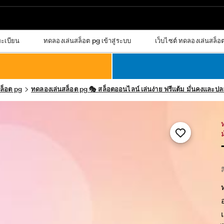
ะเบียน
ทดลองเล่นสล็อต pg เข้าสู่ระบบ
เว็บไซต์ ทดลองเล่นสล็อ
ล็อต pg
ทดลองเล่นสล็อต pg 🎭 สล็อตออนไลน์ เล่นง่าย ฟรีแต้ม มั่นคงและป
Add
to
Favorites
ล