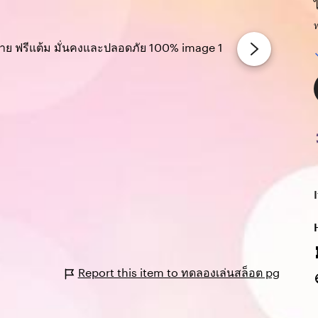
ไ
Report this item to ทดลองเล่นสล็อต pg