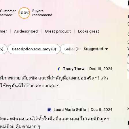
Customer
Buyers
100%
service
recommend
omer
As described
Great product
Looks great
Suggested
5)
Description accuracy (3)
Seller service (2)
Sizing & Fit (1)
Tracy Thew
Dec 16, 2024
แ
ีภาพสวย เสียงชัด และที่สำคัญคือแตกบ่อยจริง ๆ! เล่น
้ทรูมันนี่ได้ด้วย สะดวกสุด ๆ
Laura Maria Grillo
Dec 6, 2024
ภัยและมั่นคง เล่นได้ทั้งในมือถือและคอม ไม่เคยมีปัญหา
ม่ด้วย คุ้มค่ามาก ๆ