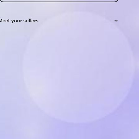
Meet your sellers