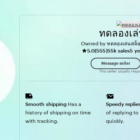
n
h
a
e
g
e
u
w
r
w
r
b
e
a
y
ทดลองเล่
v
M
k
i
Owned by ทดลองเล่นสล็
a
l
e
5.0
(555)
55k sales
5 ye
r
y
w
i
Message seller
b
a
This seller usually res
y
G
C
r
o
i
n
Smooth shipping
Has a
Speedy replie
l
n
history of shipping on time
of replying t
l
y
with tracking.
quickly.
o