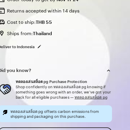
Returns accepted
within 14 days
Cost to ship:
THB
55
Ships from:
Thailand
eliver to Indonesia
Did you know?
ทดลองเล่นสล็อต pg Purchase Protection
Shop confidently on ทดลองเล่นสล็อต pg knowing if
something goes wrong with an order, we've got your
back for all eligible purchases —
ทดลองเล่นสล็อต pg
ทดลองเล่นสล็อต pg offsets carbon emissions from
shipping and packaging on this purchase.