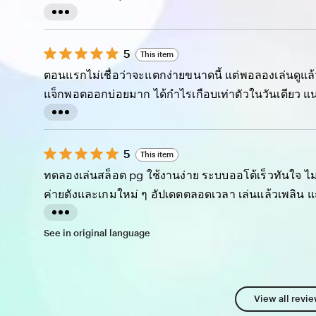
n
L
g
i
5
r
5
This item
s
out
e
ตอนแรกไม่เชื่อว่าจะแตกง่ายขนาดนี้ แต่พอลองเล่นดูแล้
of
t
5
v
แจ็กพอตออกบ่อยมาก ได้กำไรเกือบเท่าตัวในวันเดียว แ
i
stars
i
n
L
e
g
i
w
5
r
5
This item
s
out
b
e
ทดลองเล่นสล็อต pg ใช้งานง่าย ระบบออโต้เร็วทันใจ ไม
of
t
y
5
v
ค่ายดังและเกมใหม่ ๆ อัปเดตตลอดเวลา เล่นแล้วเพลิน แถ
i
stars
T
i
n
L
r
e
See in original language
g
i
a
w
r
s
c
b
e
t
y
y
v
i
View all revie
T
L
i