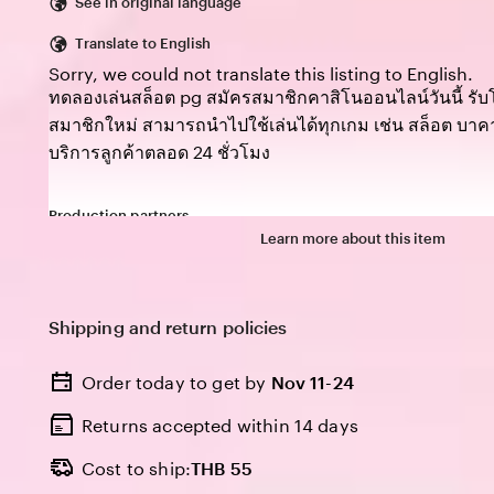
See in original language
Translate to English
Sorry, we could not translate this listing to English.
ทดลองเล่นสล็อต pg สมัครสมาชิกคาสิโนออนไลน์วันนี้ รับโ
สมาชิกใหม่ สามารถนำไปใช้เล่นได้ทุกเกม เช่น สล็อต บาคา
บริการลูกค้าตลอด 24 ชั่วโมง
Production partners
Learn more about this item
ทดลองเล่นสล็อต pg makes this item with help from
Paperworks, The Netherlands
View all
Shipping and return policies
Order today to get by
Nov 11-24
Returns accepted
within 14 days
Cost to ship:
THB
55