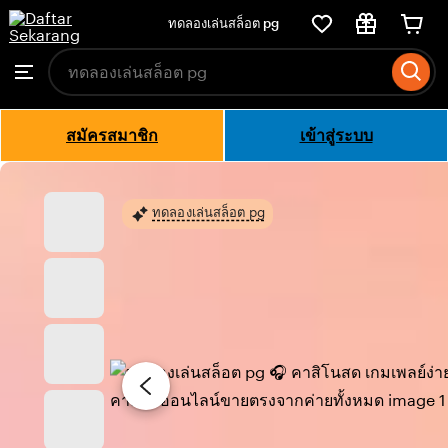
ทดลอง
ทดลองเล่นสล็อต pg
Skip
เล่น
to
Search
Browse
สล็อต
ontent
for
pg
items
or
สมัครสมาชิก
เข้าสู่ระบบ
shops
ทดลองเล่นสล็อต pg