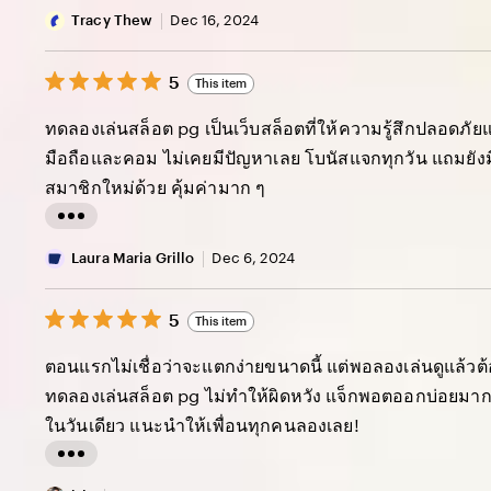
i
Tracy Thew
Dec 16, 2024
s
5
t
5
This item
out
i
of
ทดลองเล่นสล็อต pg เป็นเว็บสล็อตที่ให้ความรู้สึกปลอดภัยแล
5
n
stars
มือถือและคอม ไม่เคยมีปัญหาเลย โบนัสแจกทุกวัน แถมยัง
g
สมาชิกใหม่ด้วย คุ้มค่ามาก ๆ
r
e
L
v
i
Laura Maria Grillo
Dec 6, 2024
i
s
e
5
t
5
This item
out
w
i
of
ตอนแรกไม่เชื่อว่าจะแตกง่ายขนาดนี้ แต่พอลองเล่นดูแล้วต
5
b
n
stars
ทดลองเล่นสล็อต pg ไม่ทำให้ผิดหวัง แจ็กพอตออกบ่อยมาก 
y
g
ในวันเดียว แนะนำให้เพื่อนทุกคนลองเลย!
T
r
r
e
L