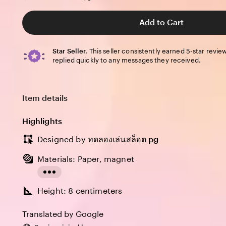
5
stars
Add to Cart
Star Seller.
This seller consistently earned 5-star revie
replied quickly to any messages they received.
Item details
Highlights
Designed by
ทดลองเล่นสล็อต pg
Materials: Paper, magnet
Read
Height: 8 centimeters
the
full
Translated by Google
description