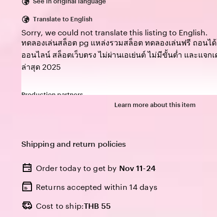
See in original language
Translate to English
Sorry, we could not translate this listing to English.
ทดลองเล่นสล็อต pg แหล่งรวมสล็อต ทดลองเล่นฟรี ถอนได้
ออนไลน์ สล็อตเว็บตรง ไม่ผ่านเอเย่นต์ ไม่มีขั้นต่ำ และแจกเ
ล่าสุด 2025
Production partners
Learn more about this item
ทดลองเล่นสล็อต pg makes this item with help from
Paperworks, The Netherlands
View all
Shipping and return policies
Order today to get by
Nov 11-24
Returns accepted
within 14 days
Cost to ship:
THB
55