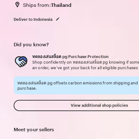
Ships from:
Thailand
Deliver to Indonesia
Did you know?
ทดลองเล่นสล็อต pg Purchase Protection
Shop confidently on ทดลองเล่นสล็อต pg knowing if som
an order, we've got your back for all eligible purchase
ทดลองเล่นสล็อต pg offsets carbon emissions from shipping and
purchase.
View additional shop policies
Meet your sellers