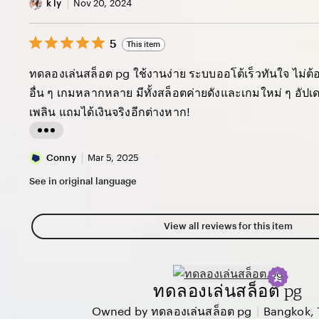
a
v
i
k ly
Nov 20, 2024
c
i
s
y
e
5
t
5
This item
out
T
w
i
of
ทดลองเล่นสล็อต pg ใช้งานง่าย ระบบออโต้เร็วทันใจ ไม่ต
5
h
b
n
stars
อื่น ๆ เกมหลากหลาย มีทั้งสล็อตค่ายดังและเกมใหม่ ๆ อัป
e
y
g
เพลิน แถมได้เงินจริงอีกต่างหาก!
w
L
r
a
e
L
u
v
i
Conny
Mar 5, 2025
r
i
s
See in original language
a
e
t
M
w
i
View all reviews for this item
a
b
n
r
y
g
i
k
r
ทดลองเล่นสล็อต pg
a
l
e
G
y
Owned by ทดลองเล่นสล็อต pg
|
Bangkok, 
v