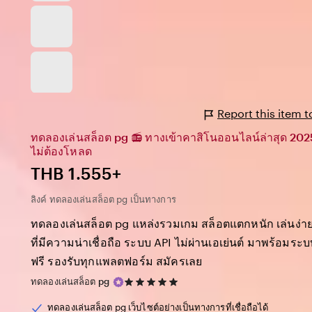
Report this item 
ทดลองเล่นสล็อต pg 📻 ทางเข้าคาสิโนออนไลน์ล่าสุด 2025 เ
ไม่ต้องโหลด
Price:
THB 1.555+
ลิงค์ ทดลองเล่นสล็อต pg เป็นทางการ
ทดลองเล่นสล็อต pg แหล่งรวมเกม สล็อตแตกหนัก เล่นง่าย ไ
ที่มีความน่าเชื่อถือ ระบบ API ไม่ผ่านเอเย่นต์ มาพร้อมร
ฟรี รองรับทุกแพลตฟอร์ม สมัครเลย
5
ทดลองเล่นสล็อต pg
out
of
ทดลองเล่นสล็อต pg เว็บไซต์อย่างเป็นทางการที่เชื่อถือได้