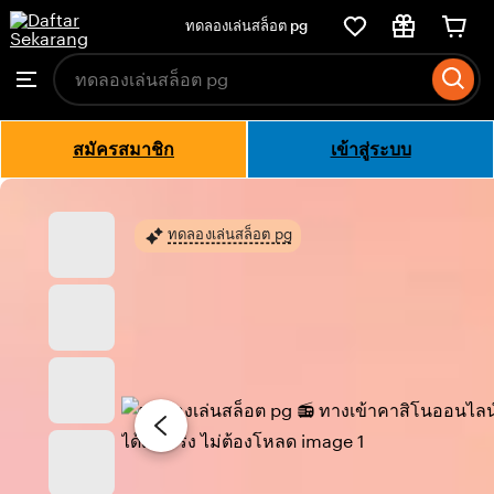
ทดลอง
ทดลองเล่นสล็อต pg
Skip
เล่น
to
Search
Browse
สล็อต
ontent
for
pg
items
or
สมัครสมาชิก
เข้าสู่ระบบ
shops
ทดลองเล่นสล็อต pg