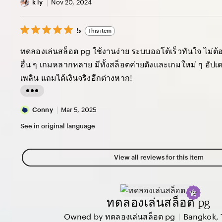
a
v
i
k ly
Nov 20, 2024
c
i
s
y
e
5
t
5
This item
out
T
w
i
of
ทดลองเล่นสล็อต pg ใช้งานง่าย ระบบออโต้เร็วทันใจ ไม่ต
5
h
b
n
stars
อื่น ๆ เกมหลากหลาย มีทั้งสล็อตค่ายดังและเกมใหม่ ๆ อัป
e
y
g
เพลิน แถมได้เงินจริงอีกต่างหาก!
w
L
r
a
e
L
u
v
i
Conny
Mar 5, 2025
r
i
s
See in original language
a
e
t
M
w
i
View all reviews for this item
a
b
n
r
y
g
i
k
r
ทดลองเล่นสล็อต pg
a
l
e
G
y
Owned by ทดลองเล่นสล็อต pg
|
Bangkok, 
v