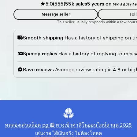
5.0
(555)
55k sales
5 years on ทดลองเล่น
r
i
i
e
Message seller
Fol
l
w
This seller usually responds
within a few hours
l
b
o
Smooth shipping
Has a history of shipping on t
y
C
Speedy replies
Has a history of replying to mess
o
n
Rave reviews
Average review rating is 4.8 or hig
n
y
ทดลองเล่นสล็อต pg 📻 ทางเข้าคาสิโนออนไลน์ล่าสุด 2025
เล่นง่าย ได้เงินจริง ไม่ต้องโหลด