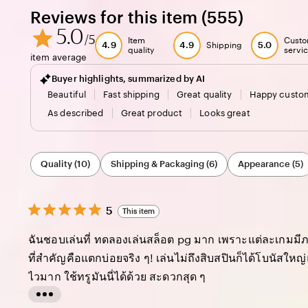
Reviews for this item (555)
5.0
/5
Item
Custo
4.9
4.9
5.0
Shipping
quality
servi
item average
Buyer highlights, summarized by AI
Beautiful
Fast shipping
Great quality
Happy custo
As described
Great product
Looks great
Filter
Quality (10)
Shipping & Packaging (6)
Appearance (5)
by
category
5
5
This item
out
of
ฉันชอบเล่นที่ ทดลองเล่นสล็อต pg มาก เพราะแต่ละเกมมี
5
stars
ที่สำคัญคือแตกบ่อยจริง ๆ! เล่นไม่ถึงสิบสปินก็ได้โบนัสให
ไวมาก ใช้ทรูมันนี่ได้ด้วย สะดวกสุด ๆ
L