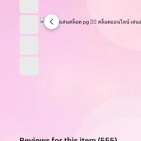
Reviews for this item (555)