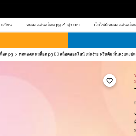
ะเบียน
ทดลองเล่นสล็อต pg เข้าสู่ระบบ
เว็บไซต์ ทดลองเล่นสล็อ
ล็อต pg
ทดลองเล่นสล็อต pg 🧜‍♀️ สล็อตออนไลน์ เล่นง่าย ฟรีแต้ม มั่นคงและ
Add
to
Favorites
ล