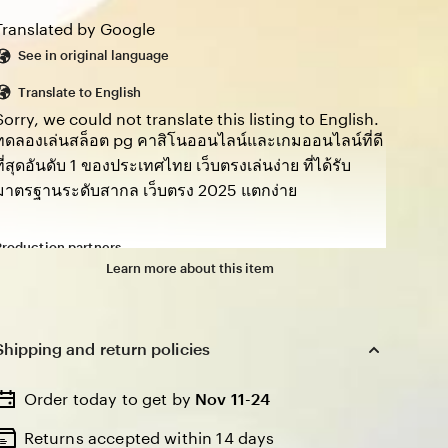
full
Translated by Google
description
See in original language
Translate to English
Sorry, we could not translate this listing to English.
ทดลองเล่นสล็อต pg คาสิโนออนไลน์และเกมออนไลน์ที่ดี
ที่สุดอันดับ 1 ของประเทศไทย เว็บตรงเล่นง่าย ที่ได้รับ
มาตรฐานระดับสากล เว็บตรง 2025 แตกง่าย
Production partners
Learn more about this item
ทดลองเล่นสล็อต pg makes this item with help from
Paperworks, The Netherlands
View all
Shipping and return policies
Order today to get by
Nov 11-24
Returns accepted
within 14 days