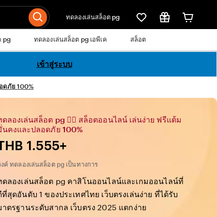
ทดลองเล่นสล็อต pg
ต pg
ทดลองเล่นสล็อต pg เอพีเค
สล็อต
เข้าสู่ระบบ
ปลอดภัย 100%
ทดลองเล่นสล็อต pg 🧜‍♀️ สล็อตออนไลน์ เล่นง่าย ฟรีแต้ม
มั่นคงและปลอดภัย 100%
Price:
THB 1.555+
ิงค์ ทดลองเล่นสล็อต pg เป็นทางการ
ทดลองเล่นสล็อต pg คาสิโนออนไลน์และเกมออนไลน์ที่
ดีที่สุดอันดับ 1 ของประเทศไทย เว็บตรงเล่นง่าย ที่ได้รับ
มาตรฐานระดับสากล เว็บตรง 2025 แตกง่าย