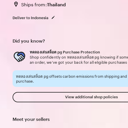
Ships from:
Thailand
Deliver to Indonesia
Did you know?
ทดลองเล่นสล็อต pg Purchase Protection
Shop confidently on ทดลองเล่นสล็อต pg knowing if som
an order, we've got your back for all eligible purchase
ทดลองเล่นสล็อต pg offsets carbon emissions from shipping and
purchase.
View additional shop policies
Meet your sellers