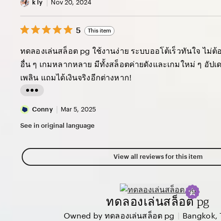
a
v
i
k ly
Nov 20, 2024
c
i
s
y
e
5
t
5
This item
out
T
w
i
of
ทดลองเล่นสล็อต pg ใช้งานง่าย ระบบออโต้เร็วทันใจ ไม่ต
5
h
b
n
stars
อื่น ๆ เกมหลากหลาย มีทั้งสล็อตค่ายดังและเกมใหม่ ๆ อัป
e
y
g
เพลิน แถมได้เงินจริงอีกต่างหาก!
w
L
r
a
e
L
u
v
i
Conny
Mar 5, 2025
r
i
s
See in original language
a
e
t
M
w
i
View all reviews for this item
a
b
n
r
y
g
i
k
r
ทดลองเล่นสล็อต pg
a
l
e
G
y
Owned by ทดลองเล่นสล็อต pg
|
Bangkok, 
v